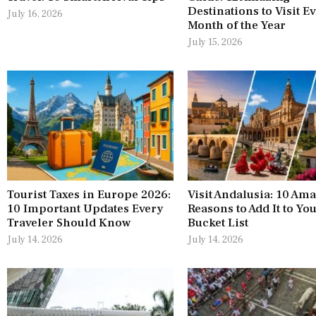
Destinations to Visit E
July 16, 2026
Month of the Year
July 15, 2026
Tourist Taxes in Europe 2026:
Visit Andalusia: 10 Am
10 Important Updates Every
Reasons to Add It to Yo
Traveler Should Know
Bucket List
July 14, 2026
July 14, 2026