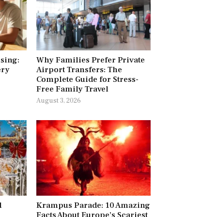
ising:
Why Families Prefer Private
ery
Airport Transfers: The
Complete Guide for Stress-
Free Family Travel
August 3, 2026
l
Krampus Parade: 10 Amazing
Facts About Europe’s Scariest