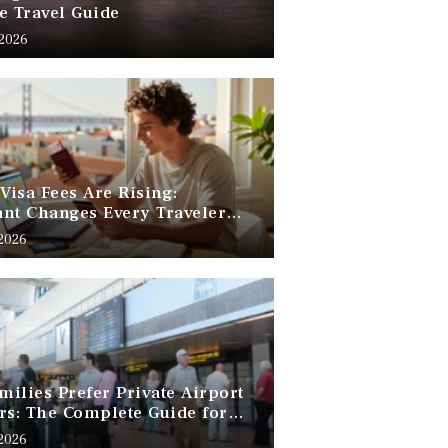
e Travel Guide
 2026
 Visa Fees Are Rising:
nt Changes Every Traveler
 Know
 2026
ilies Prefer Private Airport
rs: The Complete Guide for
Free Family Travel
 2026