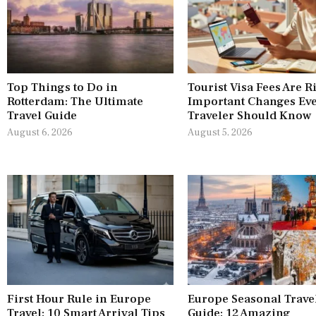
Top Things to Do in
Tourist Visa Fees Are R
Rotterdam: The Ultimate
Important Changes Ev
Travel Guide
Traveler Should Know
August 6, 2026
August 5, 2026
First Hour Rule in Europe
Europe Seasonal Trave
Travel: 10 Smart Arrival Tips
Guide: 12 Amazing