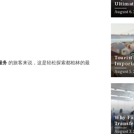
Ultimat
August 6,
Tourist
行服务
的旅客来说，这是轻松探索都柏林的最
Importa
Should
August 5,
Why Fam
Transfe
Stress-
August 3,