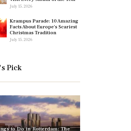
July 15, 2026
Krampus Parade: 10 Amazing
Facts About Europe’s Scariest
Christmas Tradition
July 15, 2026
's Pick
ngs to Do in Rotterdam: The