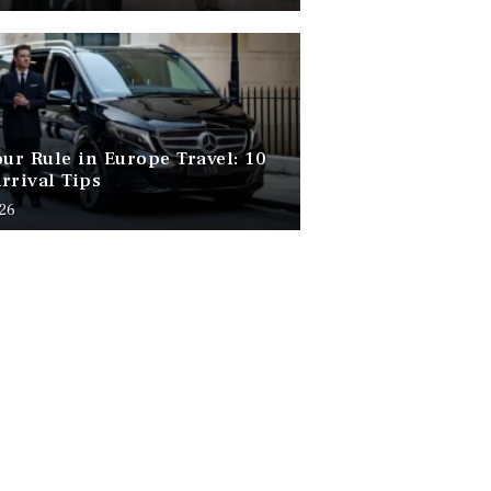
our Rule in Europe Travel: 10
rrival Tips
026