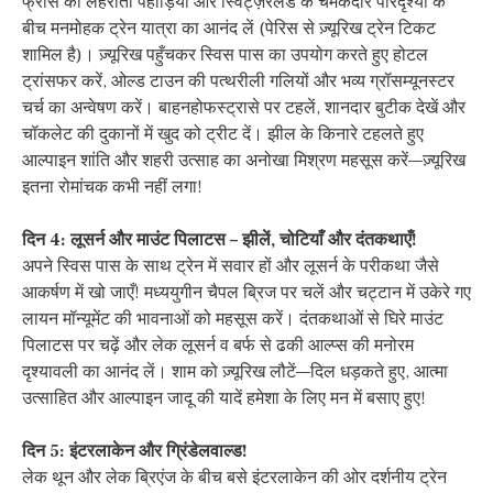
फ्रांस की लहराती पहाड़ियों और स्विट्ज़रलैंड के चमकदार परिदृश्यों के
बीच मनमोहक ट्रेन यात्रा का आनंद लें (पेरिस से ज़्यूरिख ट्रेन टिकट
शामिल है)। ज़्यूरिख पहुँचकर स्विस पास का उपयोग करते हुए होटल
ट्रांसफर करें, ओल्ड टाउन की पत्थरीली गलियों और भव्य ग्रॉसम्यूनस्टर
चर्च का अन्वेषण करें। बाहनहोफस्ट्रासे पर टहलें, शानदार बुटीक देखें और
चॉकलेट की दुकानों में खुद को ट्रीट दें। झील के किनारे टहलते हुए
आल्पाइन शांति और शहरी उत्साह का अनोखा मिश्रण महसूस करें—ज़्यूरिख
इतना रोमांचक कभी नहीं लगा!
दिन 4: लूसर्न और माउंट पिलाटस – झीलें, चोटियाँ और दंतकथाएँ!
अपने स्विस पास के साथ ट्रेन में सवार हों और लूसर्न के परीकथा जैसे
आकर्षण में खो जाएँ! मध्ययुगीन चैपल ब्रिज पर चलें और चट्टान में उकेरे गए
लायन मॉन्यूमेंट की भावनाओं को महसूस करें। दंतकथाओं से घिरे माउंट
पिलाटस पर चढ़ें और लेक लूसर्न व बर्फ से ढकी आल्प्स की मनोरम
दृश्यावली का आनंद लें। शाम को ज़्यूरिख लौटें—दिल धड़कते हुए, आत्मा
उत्साहित और आल्पाइन जादू की यादें हमेशा के लिए मन में बसाए हुए!
दिन 5: इंटरलाकेन और ग्रिंडेलवाल्ड!
लेक थून और लेक ब्रिएंज के बीच बसे इंटरलाकेन की ओर दर्शनीय ट्रेन