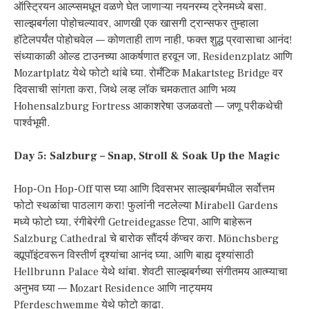
ऑस्ट्रियन आल्प्समधून वळणे घेत जाणाऱ्या नयनरम्य ट्रेनमध्ये बसा.
साल्झबर्गला पोहोचल्यावर, आणखी एक खासगी ट्रान्सफर तुम्हाला
हॉटेलपर्यंत पोहोचवेल — कोणताही ताण नाही, फक्त शुद्ध प्रवासाचा आनंद!
संध्याकाळी ओल्ड टाउनच्या आकर्षणात हरवून जा, Residenzplatz आणि
Mozartplatz येथे फोटो थांबे घ्या. रोमँटिक Makartsteg Bridge वर
दिवसाची सांगता करा, जिथे लव्ह लॉक चमकतात आणि भव्य
Hohensalzburg Fortress आकाशरेषा उजळवतो — जणू परीकथेची
पार्श्वभूमी.
Day 5: Salzburg – Snap, Stroll & Soak Up the Magic
Hop-On Hop-Off पास घ्या आणि दिवसभर साल्झबर्गमधील सर्वोत्तम
फोटो स्थळांचा पाठलाग करा! फुलांनी नटलेल्या Mirabell Gardens
मध्ये फोटो घ्या, रंगीबेरंगी Getreidegasse टिपा, आणि बाहेरून
Salzburg Cathedral चे बारोक सौंदर्य कॅप्चर करा. Mönchsberg
व्ह्यूपॉइंटवरून विस्तीर्ण दृश्यांचा आनंद घ्या, आणि बाह्य दृश्यांसाठी
Hellbrunn Palace येथे थांबा. शेवटी साल्झबर्गच्या संगीतमय आत्म्याचा
अनुभव घ्या — Mozart Residence आणि नाट्यमय
Pferdeschwemme येथे फोटो काढा.