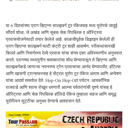
या 6 दिवसांच्या प्राग व्हिएन्ना साल्झबर्ग टूर पॅकेजसह मध्य युरोपचे जादुई
सौंदर्य शोधा, जे अखंड आणि सुबक चेक रिपब्लिक व ऑस्ट्रिया
प्रवासयोजनेसाठी तयार केलेले आहे. काळजीपूर्वक डिझाइन केलेली ही
प्राग व्हिएन्ना साल्झबर्ग मल्टी कंट्री टूर शाही आकर्षण, परीकथांसारखी
किल्ले आणि निसर्गरम्य रेल्वे प्रवास यांचा संगम एका अविस्मरणीय अनुभवात
करते. प्रागच्या मध्ययुगीन चमत्कारांचा शोध घेण्यापासून ते व्हिएन्ना आणि
साल्झबर्गकडे जाणाऱ्या नयनरम्य ट्रेन प्रवासाचा आनंद घेण्यापर्यंत, हॉटेल्स
आणि खासगी ट्रान्सफरसह हे सेंट्रल युरोप टूर पॅकेज आराम आणि अन्वेषण
यांचा आदर्श समतोल देते. Hop-On Hop-Off पर्यटन, आयकॉनिक
राजवाडे आणि श्वास रोखून धरणारी आल्प्स पर्वतरांगांची दृश्ये यांसह हे
ऑस्ट्रिया आणि चेक रिपब्लिक हॉलिडे पॅकेज तुम्हाला सहज आणि समृद्ध
युरोपियन सुट्टीचा अनुभव देण्याचे आश्वासन देते.