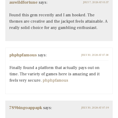
auwildfortune
says:
JULY 7, 2026 AT 01:37
Found this gem recently and I am hooked. The
themes are creative and the jackpot feels attainable. A
really solid choice for any gambling enthusiast.
phphpfamous
says:
JULY 30, 2026 AT 07:18
Finally found a platform that actually pays out on
time. The variety of games here is amazing and it
feels very secure.
phphpfamous
789bingoappapk
says:
JULY 30, 2026 AT 07:19