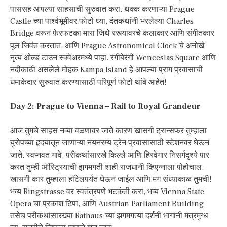
पाससह आपल्या साहसाची सुरुवात करा. थक्क करणाऱ्या Prague
Castle च्या पार्श्वभूमीवर फोटो घ्या, दंतकथांनी भरलेल्या Charles
Bridge वरून फेरफटका मारा जिथे रस्त्यावरचे कलाकार आणि संगीतकार
पूल जिवंत करतात, आणि Prague Astronomical Clock चे अनोखे
नृत्य ओल्ड टाउन स्क्वेअरमध्ये पाहा. रंगीबेरंगी Wenceslas Square आणि
नदीकाठी असलेले मोहक Kampa Island हे आपल्या प्राग प्रवासाची
धमाकेदार सुरुवात करण्यासाठी परिपूर्ण फोटो थांबे आहेत!
Day 2: Prague to Vienna – Rail to Royal Grandeur
आज तुमचे साहस नव्या वळणावर जाते कारण खासगी ट्रान्सफर तुम्हाला
युरोपच्या हृदयातून जाणाऱ्या नयनरम्य ट्रेन प्रवासासाठी स्टेशनवर घेऊन
जाते. स्वप्नवत गावे, परीकथांसारखे किल्ले आणि हिरवेगार निसर्गदृश्ये पार
करत तुम्ही ऑस्ट्रियाची झगमगती शाही राजधानी व्हिएन्नाला पोहोचाल.
खासगी कार तुम्हाला हॉटेलपर्यंत घेऊन जाईल आणि मग संध्याकाळ तुमची!
भव्य Ringstrasse वर स्वतंत्रपणे भटकंती करा, भव्य Vienna State
Opera चा प्रकाश टिपा, आणि Austrian Parliament Building
तसेच परीकथांसारख्या Rathaus च्या झगमगत्या दर्शनी भागांनी मंत्रमुग्ध