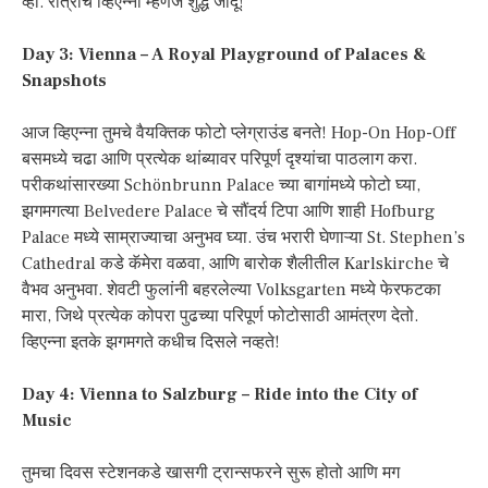
व्हा. रात्रीचे व्हिएन्ना म्हणजे शुद्ध जादू!
Day 3: Vienna – A Royal Playground of Palaces &
Snapshots
आज व्हिएन्ना तुमचे वैयक्तिक फोटो प्लेग्राउंड बनते! Hop-On Hop-Off
बसमध्ये चढा आणि प्रत्येक थांब्यावर परिपूर्ण दृश्यांचा पाठलाग करा.
परीकथांसारख्या Schönbrunn Palace च्या बागांमध्ये फोटो घ्या,
झगमगत्या Belvedere Palace चे सौंदर्य टिपा आणि शाही Hofburg
Palace मध्ये साम्राज्याचा अनुभव घ्या. उंच भरारी घेणाऱ्या St. Stephen’s
Cathedral कडे कॅमेरा वळवा, आणि बारोक शैलीतील Karlskirche चे
वैभव अनुभवा. शेवटी फुलांनी बहरलेल्या Volksgarten मध्ये फेरफटका
मारा, जिथे प्रत्येक कोपरा पुढच्या परिपूर्ण फोटोसाठी आमंत्रण देतो.
व्हिएन्ना इतके झगमगते कधीच दिसले नव्हते!
Day 4: Vienna to Salzburg – Ride into the City of
Music
तुमचा दिवस स्टेशनकडे खासगी ट्रान्सफरने सुरू होतो आणि मग