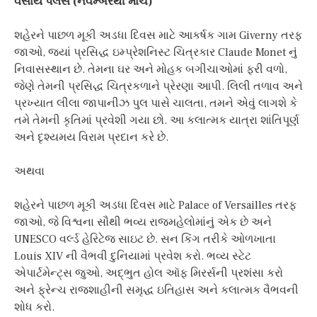
વર્સાય પેલેસ (નવેમ્બરથી માર્ચ)
શહેરને પાછળ મૂકી અડધા દિવસ માટે આકર્ષક ગામ Giverny તરફ
જાઓ, જ્યાં પ્રસિદ્ધ ઇમ્પ્રેશનિસ્ટ ચિત્રકાર Claude Monet નું
નિવાસસ્થાન છે. તેમના ઘર અને મોહક બગીચાઓમાં ફરી વળો,
જેણે તેમની પ્રસિદ્ધ ચિત્રકળાને પ્રેરણા આપી. લિલી તળાવ અને
પ્રખ્યાત લીલા જાપાનીઝ પુલ પાસે ચાલતા, તમને એવું લાગશે કે
તમે તેમની કૃતિમાં પ્રવેશી ગયા છો. આ કલાત્મક યાત્રા શાંતિપૂર્ણ
અને દૃશ્યમય વિરામ પ્રદાન કરે છે.
અથવા
શહેરને પાછળ મૂકી અડધા દિવસ માટે Palace of Versailles તરફ
જાઓ, જે વિશ્વના સૌથી ભવ્ય રાજમહેલોમાંનું એક છે અને
UNESCO વર્લ્ડ હેરિટેજ સાઇટ છે. સન કિંગ તરીકે ઓળખાતા
Louis XIV ની વૈભવી દુનિયામાં પ્રવેશ કરો. ભવ્ય સ્ટેટ
એપાર્ટમેન્ટ્સ જુઓ, અદ્ભુત હોલ ઑફ મિરર્સની પ્રશંસા કરો
અને ફ્રેન્ચ રાજશાહીની સમૃદ્ધ ઇતિહાસ અને કલાત્મક વૈભવની
શોધ કરો.