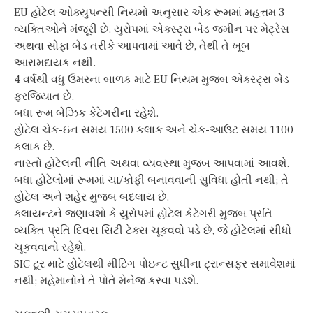
EU હોટેલ ઓક્યુપન્સી નિયમો અનુસાર એક રૂમમાં મહત્તમ 3
વ્યક્તિઓને મંજૂરી છે. યુરોપમાં એક્સ્ટ્રા બેડ જમીન પર મેટ્રેસ
અથવા સોફા બેડ તરીકે આપવામાં આવે છે, તેથી તે ખૂબ
આરામદાયક નથી.
4 વર્ષથી વધુ ઉંમરના બાળક માટે EU નિયમ મુજબ એક્સ્ટ્રા બેડ
ફરજિયાત છે.
બધા રૂમ બેઝિક કેટેગરીના રહેશે.
હોટેલ ચેક-ઇન સમય 1500 કલાક અને ચેક-આઉટ સમય 1100
કલાક છે.
નાસ્તો હોટેલની નીતિ અથવા વ્યવસ્થા મુજબ આપવામાં આવશે.
બધા હોટેલોમાં રૂમમાં ચા/કોફી બનાવવાની સુવિધા હોતી નથી; તે
હોટેલ અને શહેર મુજબ બદલાય છે.
ક્લાયન્ટને જણાવશો કે યુરોપમાં હોટેલ કેટેગરી મુજબ પ્રતિ
વ્યક્તિ પ્રતિ દિવસ સિટી ટેક્સ ચૂકવવો પડે છે, જે હોટેલમાં સીધો
ચૂકવવાનો રહેશે.
SIC ટૂર માટે હોટેલથી મીટિંગ પોઇન્ટ સુધીના ટ્રાન્સફર સમાવેશમાં
નથી; મહેમાનોને તે પોતે મેનેજ કરવા પડશે.