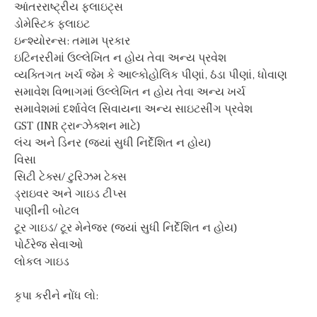
આંતરરાષ્ટ્રીય ફ્લાઇટ્સ
ડોમેસ્ટિક ફ્લાઇટ
ઇન્શ્યોરન્સ: તમામ પ્રકાર
ઇટિનરરીમાં ઉલ્લેખિત ન હોય તેવા અન્ય પ્રવેશ
વ્યક્તિગત ખર્ચ જેમ કે આલ્કોહોલિક પીણાં, ઠંડા પીણાં, ધોવાણ
સમાવેશ વિભાગમાં ઉલ્લેખિત ન હોય તેવા અન્ય ખર્ચ
સમાવેશમાં દર્શાવેલ સિવાયના અન્ય સાઇટસીંગ પ્રવેશ
GST (INR ટ્રાન્ઝેક્શન માટે)
લંચ અને ડિનર (જ્યાં સુધી નિર્દેશિત ન હોય)
વિસા
સિટી ટેક્સ/ ટુરિઝમ ટેક્સ
ડ્રાઇવર અને ગાઇડ ટીપ્સ
પાણીની બોટલ
ટૂર ગાઇડ/ ટૂર મેનેજર (જ્યાં સુધી નિર્દેશિત ન હોય)
પોર્ટરેજ સેવાઓ
લોકલ ગાઇડ
કૃપા કરીને નોંધ લો: