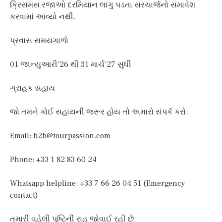
ક્રિસમસ રજાઓ દરમિયાન લાગુ પડતા સરચાર્જનો સમાવેશ
કરવામાં આવ્યો નથી.
પ્રવાસ સમયગાળો
01 જાન્યુઆરી’26 થી 31 માર્ચ’27 સુધી
ગ્રાહક સહાય
જો તમને કોઈ સહાયની જરૂર હોય તો અમારો સંપર્ક કરો:
Email:
b2b@tourpassion.com
Phone: +33 1 82 83 60 24
Whatsapp helpline: +33 7 66 26 04 51 (Emergency
contact)
તમારી વહેલી પુષ્ટિની રાહ જોવાઈ રહી છે.