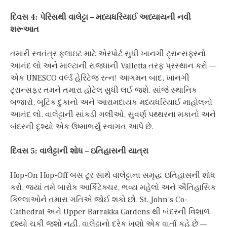
દિવસ 4: પેરિસથી વાલેટ્ટા – મધ્યધરિયાઈ અધ્યાયની નવી
શરૂઆત
તમારી સ્વતંત્ર ફ્લાઇટ માટે એરપોર્ટ સુધી ખાનગી ટ્રાન્સફરનો
આનંદ લો અને માલ્ટાની રાજધાની Valletta તરફ પ્રસ્થાન કરો —
એક UNESCO વર્લ્ડ હેરિટેજ રત્ન! આગમન બાદ, ખાનગી
ટ્રાન્સફર તમને તમારા હોટેલ સુધી લઈ જશે. સાંજે સ્થાનિક
બજારો, બૂટિક દુકાનો અને આરામદાયક મધ્યધરિયાઈ માહોલનો
આનંદ લો. વાલેટ્ટાની સાંકડી ગલીઓ, સુવર્ણ પથ્થરના મકાનો અને
બંદરની દૃશ્યો એક ઉષ્માભર્યું સ્વાગત આપે છે.
દિવસ 5: વાલેટ્ટાની શોધ – ઇતિહાસની યાત્રા
Hop-On Hop-Off બસ ટૂર સાથે વાલેટ્ટાના સમૃદ્ધ ઇતિહાસની શોધ
કરો, જ્યાં તમે બારોક આર્કિટેક્ચર, ભવ્ય મહેલો અને ઐતિહાસિક
કિલ્લાઓને તમારા ગતિએ જોઈ શકો છો. St. John’s Co-
Cathedral અને Upper Barrakka Gardens થી બંદરની વિશાળ
દૃશ્યો ચૂકી જશો નહીં. વાલેટ્ટાનો દરેક ખૂણો એક વાર્તા કહે છે —