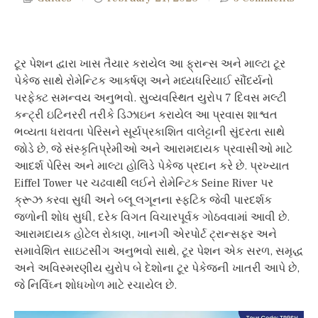
ટૂર પેશન દ્વારા ખાસ તૈયાર કરાયેલ આ ફ્રાન્સ અને માલ્ટા ટૂર
પેકેજ સાથે રોમેન્ટિક આકર્ષણ અને મધ્યધરિયાઈ સૌંદર્યનો
પરફેક્ટ સમન્વય અનુભવો. સુવ્યવસ્થિત યુરોપ 7 દિવસ મલ્ટી
કન્ટ્રી ઇટિનરરી તરીકે ડિઝાઇન કરાયેલ આ પ્રવાસ શાશ્વત
ભવ્યતા ધરાવતા પેરિસને સૂર્યપ્રકાશિત વાલેટ્ટાની સુંદરતા સાથે
જોડે છે, જે સંસ્કૃતિપ્રેમીઓ અને આરામદાયક પ્રવાસીઓ માટે
આદર્શ પેરિસ અને માલ્ટા હોલિડે પેકેજ પ્રદાન કરે છે. પ્રખ્યાત
Eiffel Tower પર ચઢવાથી લઈને રોમેન્ટિક Seine River પર
ક્રૂઝ કરવા સુધી અને બ્લૂ લગૂનના સ્ફટિક જેવી પારદર્શક
જળોની શોધ સુધી, દરેક વિગત વિચારપૂર્વક ગોઠવવામાં આવી છે.
આરામદાયક હોટેલ રોકાણ, ખાનગી એરપોર્ટ ટ્રાન્સફર અને
સમાવેશિત સાઇટસીંગ અનુભવો સાથે, ટૂર પેશન એક સરળ, સમૃદ્ધ
અને અવિસ્મરણીય યુરોપ બે દેશોના ટૂર પેકેજની ખાતરી આપે છે,
જે નિર્વિઘ્ન શોધખોળ માટે રચાયેલ છે.