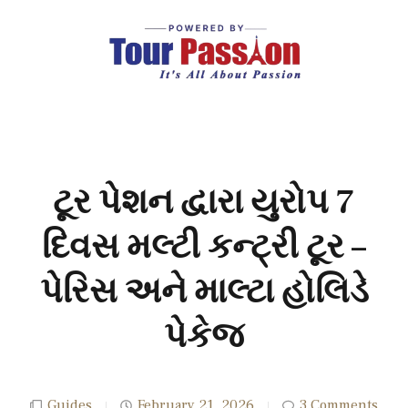
ટૂર પેશન દ્વારા યુરોપ 7
દિવસ મલ્ટી કન્ટ્રી ટૂર –
પેરિસ અને માલ્ટા હોલિડે
પેકેજ
Guides
February 21, 2026
3 Comments