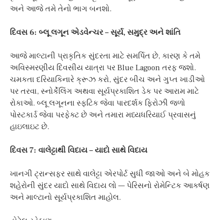
અને આજે તમે તેનો ભાગ બનશો.
દિવસ 6: બ્લૂ લગૂન એડવેન્ચર – સૂર્ય, સમુદ્ર અને શાંતિ
આજે માલ્ટાની પ્રાકૃતિક સુંદરતા માટે સમર્પિત છે, કારણ કે તમે
અવિસ્મરણીય દિવસીય યાત્રા પર Blue Lagoon તરફ જશો.
ચમકતા દરિયાકિનારે ક્રૂઝ કરો, સુંદર બીચ અને ગુપ્ત ખાડીઓ
પર તરવા, સ્નોર્કેલિંગ અથવા સૂર્યપ્રકાશિત ડેક પર આરામ માટે
રોકાઓ. બ્લૂ લગૂનના સ્ફટિક જેવા પારદર્શક ફિરોઝી જળો
પોસ્ટકાર્ડ જેવા પરફેક્ટ છે અને તમારા મધ્યધરિયાઈ પ્રવાસનું
હાઇલાઇટ છે.
દિવસ 7: વાલેટ્ટાથી વિદાય – યાદો સાથે વિદાય
ખાનગી ટ્રાન્સફર સાથે વાલેટ્ટા એરપોર્ટ સુધી જાઓ અને બે મોહક
શહેરોની સુંદર યાદો સાથે વિદાય લો — પેરિસનો રોમેન્ટિક આકર્ષણ
અને માલ્ટાનો સૂર્યપ્રકાશિત માહોલ.