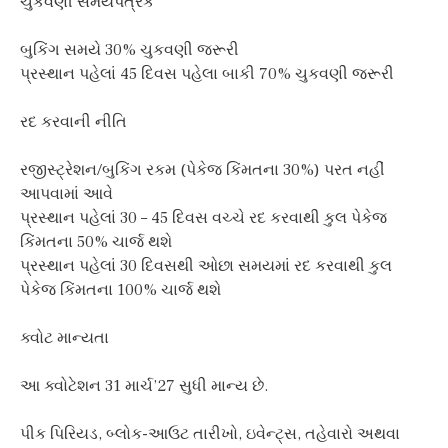
ચુકવણી સમયપત્રક
બુકિંગ સમયે 30% ચુકવણી જરૂરી
પ્રસ્થાન પહેલાં 45 દિવસ પહેલા બાકી 70% ચુકવણી જરૂરી
રદ કરવાની નીતિ
રજીસ્ટ્રેશન/બુકિંગ રકમ (પેકેજ કિંમતના 30%) પરત નહીં
આપવામાં આવે
પ્રસ્થાન પહેલાં 30 – 45 દિવસ વચ્ચે રદ કરવાથી કુલ પેકેજ
કિંમતના 50% ચાર્જ થશે
પ્રસ્થાન પહેલાં 30 દિવસથી ઓછા સમયમાં રદ કરવાથી કુલ
પેકેજ કિંમતના 100% ચાર્જ થશે
ક્વોટ માન્યતા
આ ક્વોટેશન 31 માર્ચ’27 સુધી માન્ય છે.
પીક પિરિયડ, બ્લોક-આઉટ તારીખો, ઇવેન્ટ્સ, તહેવારો અથવા