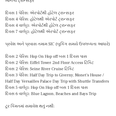
ખાનગી ટ્રાન્સફર
દિવસ 1 પેરિસ: એરપોર્ટથી હોટેલ ટ્રાન્સફર
દિવસ 4 પેરિસ: હોટેલથી એરપોર્ટ ટ્રાન્સફર
દિવસ 4 વાલેટ્ટા: એરપોર્ટથી હોટેલ ટ્રાન્સફર
દિવસ 7 વાલેટ્ટા: હોટેલથી એરપોર્ટ ટ્રાન્સફર
પ્રવેશ અને પ્રવાસ તમામ SIC (બુકિંગ સમયે ઉપલબ્ધતા આધારે)
દિવસ 2 પેરિસ: Hop On Hop off બસ 1 દિવસ પાસ
દિવસ 2 પેરિસ: Eiffel Tower 2nd Floor Access ટિકિટ
દિવસ 2 પેરિસ: Seine River Cruise ટિકિટ
દિવસ 3 પેરિસ: Half Day Trip to Giverny, Monet’s House /
Half Day Versailles Palace Day Trip with Shuttle Transfers
દિવસ 5 વાલેટ્ટા: Hop On Hop off બસ 1 દિવસ પાસ
દિવસ 6 વાલેટ્ટા: Blue Lagoon, Beaches and Bays Trip
ટૂર કિંમતમાં સમાવેશ થતું નથી: