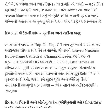
રોમેન્ટિક આભા અને આકર્ષણને તમારા ગતિએ માણો — પ્રકાશિત
બુલેવાર્ડ્સ પર ફરી વળો, ઝગમગતા Eiffel Tower નો આનંદ લો
અથવા Montmartre ની કેફે સંસ્કૃતિ શોધો. તમારી પ્રથમ રાત્રે
પેરિસની આત્માને અનુભવું એ માટે આ એક પરફેક્ટ શરૂઆત છે.
દિવસ 2: પેરિસની શોધ – પ્રતીકો અને નદીનો જાદુ
મજા અને લવચીક Hop-On Hop-Off બસ ટૂર સાથે પેરિસને નવા
અંદાજમાં શોધવા માટે તૈયાર થાઓ, જે તમને Louvre Museum,
Notre-Dame Cathedral, Champs-Élysées અને અન્ય
પ્રખ્યાત સ્થળોએ લઈ જાય છે. ત્યારબાદ, Eiffel Tower ના
બીજા માળ સુધી પ્રવેશ સાથે આ અદ્ભુત શહેરના પેનોરામિક
દૃશ્યોનો આનંદ લો. તમારા દિવસનો અંત શાંતિપૂર્ણ Seine River
ક્રૂઝ સાથે કરો, જ્યાં તમે સુંદર પુલો અને ઐતિહાસિક
સ્મારકોની બાજુથી પસાર થશો — એક સાચે જ અવિસ્મરણીય
અનુભવ!
દિવસ 3: ગિવર્ની અને મોનેનું ગાર્ડન (એપ્રિલથી ઑક્ટોબર’26)/