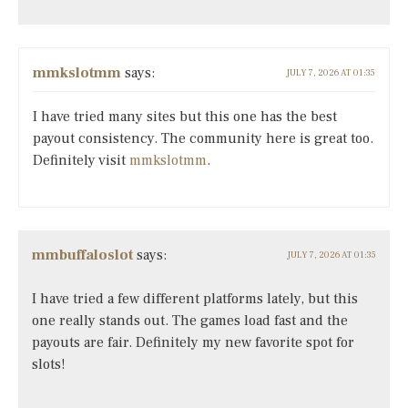
mmkslotmm
says:
JULY 7, 2026 AT 01:35
I have tried many sites but this one has the best
payout consistency. The community here is great too.
Definitely visit
mmkslotmm
.
mmbuffaloslot
says:
JULY 7, 2026 AT 01:35
I have tried a few different platforms lately, but this
one really stands out. The games load fast and the
payouts are fair. Definitely my new favorite spot for
slots!