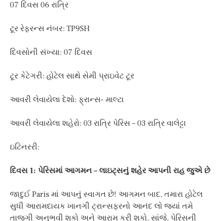
07 દિવસ 06 રાત્રિ
ટૂર રેફરન્સ નંબર: TP9SH
દિવસોની સંખ્યા: 07 દિવસ
ટૂર કેટેગરી: હોટેલ સાથે સેમી પ્રાઇવેટ ટૂર
આવરી લેવાયેલા દેશો: ફ્રાન્સ- માલ્ટા
આવરી લેવાયેલા શહેરો: 03 રાત્રિ પેરિસ – 03 રાત્રિ વાલેટ્ટા
ઇટિનરરી:
દિવસ 1: પેરિસમાં આગમન – લાઇટ્સનું શહેર આપની રાહ જુએ છે
જાદુઈ Paris માં આપનું સ્વાગત છે! આગમન બાદ, તમારા હોટેલ
સુધી આરામદાયક ખાનગી ટ્રાન્સફરનો આનંદ લો જ્યાં તમે
તાજગી અનુભવી શકો અને આરામ કરી શકો. સાંજે, પેરિસની