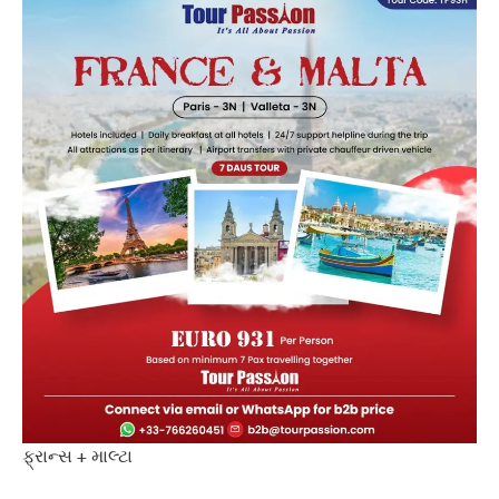
ફ્રાન્સ + માલ્ટા