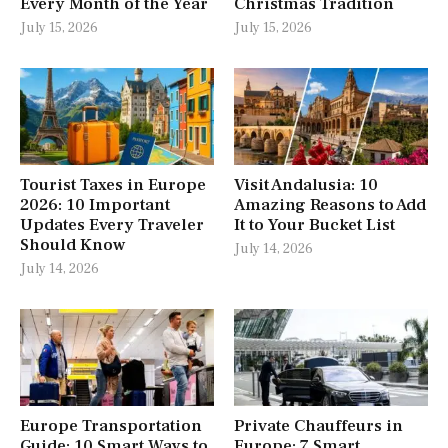
Every Month of the Year
Christmas Tradition
July 15, 2026
July 15, 2026
Tourist Taxes in Europe
Visit Andalusia: 10
2026: 10 Important
Amazing Reasons to Add
Updates Every Traveler
It to Your Bucket List
Should Know
July 14, 2026
July 14, 2026
Europe Transportation
Private Chauffeurs in
Guide: 10 Smart Ways to
Europe: 7 Smart