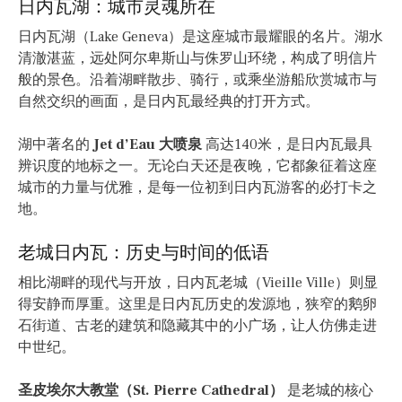
日内瓦湖：城市灵魂所在
日内瓦湖（Lake Geneva）是这座城市最耀眼的名片。湖水
清澈湛蓝，远处阿尔卑斯山与侏罗山环绕，构成了明信片
般的景色。沿着湖畔散步、骑行，或乘坐游船欣赏城市与
自然交织的画面，是日内瓦最经典的打开方式。
湖中著名的
Jet d’Eau 大喷泉
高达140米，是日内瓦最具
辨识度的地标之一。无论白天还是夜晚，它都象征着这座
城市的力量与优雅，是每一位初到日内瓦游客的必打卡之
地。
老城日内瓦：历史与时间的低语
相比湖畔的现代与开放，日内瓦老城（Vieille Ville）则显
得安静而厚重。这里是日内瓦历史的发源地，狭窄的鹅卵
石街道、古老的建筑和隐藏其中的小广场，让人仿佛走进
中世纪。
圣皮埃尔大教堂（St. Pierre Cathedral）
是老城的核心