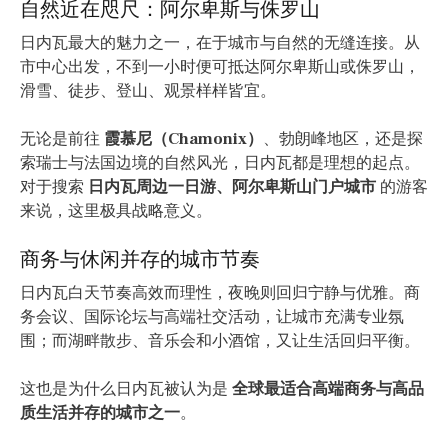
自然近在咫尺：阿尔卑斯与侏罗山
日内瓦最大的魅力之一，在于城市与自然的无缝连接。从
市中心出发，不到一小时便可抵达阿尔卑斯山或侏罗山，
滑雪、徒步、登山、观景样样皆宜。
无论是前往
霞慕尼（Chamonix）
、勃朗峰地区，还是探
索瑞士与法国边境的自然风光，日内瓦都是理想的起点。
对于搜索
日内瓦周边一日游、阿尔卑斯山门户城市
的游客
来说，这里极具战略意义。
商务与休闲并存的城市节奏
日内瓦白天节奏高效而理性，夜晚则回归宁静与优雅。商
务会议、国际论坛与高端社交活动，让城市充满专业氛
围；而湖畔散步、音乐会和小酒馆，又让生活回归平衡。
这也是为什么日内瓦被认为是
全球最适合高端商务与高品
质生活并存的城市之一
。