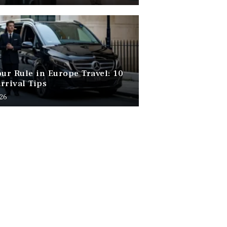
our Rule in Europe Travel: 10
rrival Tips
026