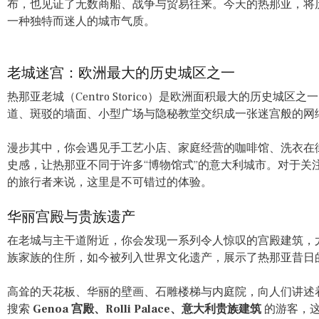
布，也见证了无数商船、战争与贸易往来。今天的热那亚，将
一种独特而迷人的城市气质。
老城迷宫：欧洲最大的历史城区之一
热那亚老城（Centro Storico）是欧洲面积最大的历史
道、斑驳的墙面、小型广场与隐秘教堂交织成一张迷宫般的网
漫步其中，你会遇见手工艺小店、家庭经营的咖啡馆、洗衣在
史感，让热那亚不同于许多“博物馆式”的意大利城市。对于关
的旅行者来说，这里是不可错过的体验。
华丽宫殿与贵族遗产
在老城与主干道附近，你会发现一系列令人惊叹的宫殿建筑，
族家族的住所，如今被列入世界文化遗产，展示了热那亚昔日
高耸的天花板、华丽的壁画、石雕楼梯与内庭院，向人们讲述
搜索
Genoa 宫殿、Rolli Palace、意大利贵族建筑
的游客，这