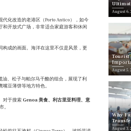
Ultimat
August 6,
造的老港区（Porto Antico），如今
厅和开放式广场，非常适合家庭游客和休闲
同构成的画面。海洋在这里不仅是风景，更
Tourist
Importa
Should
August 5,
榄油、松子与帕尔马干酪的组合，展现了利
鹰嘴豆薄饼等地方特色。
。对于搜索
Genoa 美食、利古里亚料理、意
市。
Why Fam
Transfe
Stress-
August 3,
往五渔村（Cinque Terre）、波托菲诺