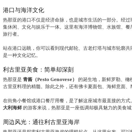
港口与海洋文化
热那亚的港口不仅是经济命脉，也是城市生活的一部分。经过现代化改
集休闲、文化与娱乐于一体。这里有海洋博物馆、水族馆、餐
旅行者。
站在港口远眺，你可以看到现代邮轮、古老灯塔与城市轮廓共
是一种文化记忆。
利古里亚美食：简单却深刻
热那亚是
青酱（Pesto Genovese）
的诞生地，新鲜罗勒、橄
古里亚料理的精髓。除此之外，还有佛卡夏面包、海鲜意面、
在街角小餐馆或港口餐厅用餐，是了解这座城市最直接的方式
大利海鲜
的游客来说，热那亚是一座低调却极具魅力的美食城
周边风光：通往利古里亚海岸
热那亚还是探索利古里亚海岸的理想起点。从这里出发，可以轻松前