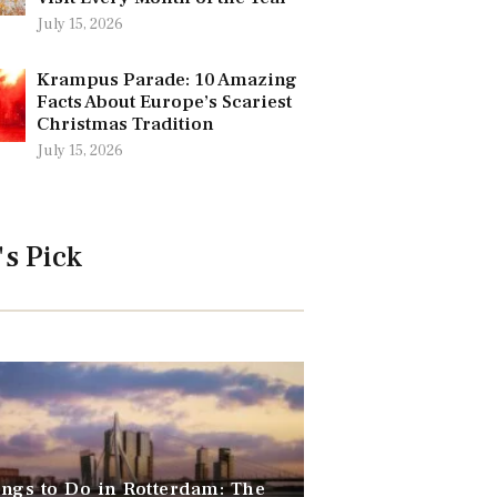
July 15, 2026
Krampus Parade: 10 Amazing
Facts About Europe’s Scariest
Christmas Tradition
July 15, 2026
's Pick
ngs to Do in Rotterdam: The