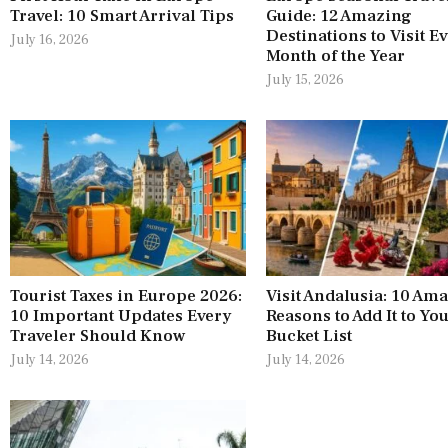
Travel: 10 Smart Arrival Tips
Guide: 12 Amazing
Destinations to Visit E
July 16, 2026
Month of the Year
July 15, 2026
Tourist Taxes in Europe 2026:
Visit Andalusia: 10 Am
10 Important Updates Every
Reasons to Add It to Yo
Traveler Should Know
Bucket List
July 14, 2026
July 14, 2026