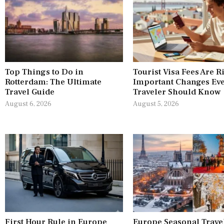
Top Things to Do in
Tourist Visa Fees Are R
Rotterdam: The Ultimate
Important Changes Ev
Travel Guide
Traveler Should Know
August 6, 2026
August 5, 2026
First Hour Rule in Europe
Europe Seasonal Trave