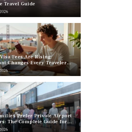
e Travel Guide
 2026
 Visa Fees Are Rising:
nt Changes Every Traveler
 Know
 2026
ilies Prefer Private Airport
rs: The Complete Guide for
Free Family Travel
 2026