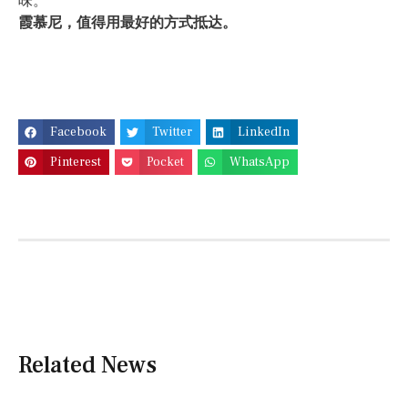
味。
霞慕尼，值得用最好的方式抵达。
Facebook
Twitter
LinkedIn
Pinterest
Pocket
WhatsApp
Related News