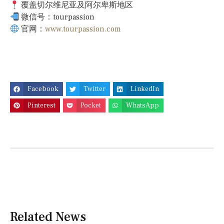
覆盖切尔维尼亚及阿尔卑斯地区
微信号：tourpassion
官网：
www.tourpassion.com
Facebook
Twitter
LinkedIn
Pinterest
Pocket
WhatsApp
Related News