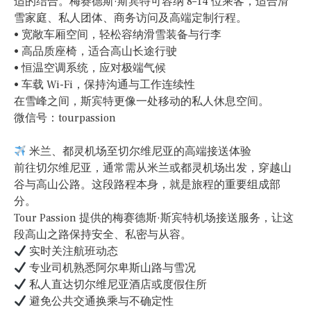
适的结合。梅赛德斯·斯宾特可容纳 8–14 位乘客，适合滑
雪家庭、私人团体、商务访问及高端定制行程。
• 宽敞车厢空间，轻松容纳滑雪装备与行李
• 高品质座椅，适合高山长途行驶
• 恒温空调系统，应对极端气候
• 车载 Wi-Fi，保持沟通与工作连续性
在雪峰之间，斯宾特更像一处移动的私人休息空间。
微信号：tourpassion
米兰、都灵机场至切尔维尼亚的高端接送体验
前往切尔维尼亚，通常需从米兰或都灵机场出发，穿越山
谷与高山公路。这段路程本身，就是旅程的重要组成部
分。
Tour Passion 提供的梅赛德斯·斯宾特机场接送服务，让这
段高山之路保持安全、私密与从容。
实时关注航班动态
专业司机熟悉阿尔卑斯山路与雪况
私人直达切尔维尼亚酒店或度假住所
避免公共交通换乘与不确定性