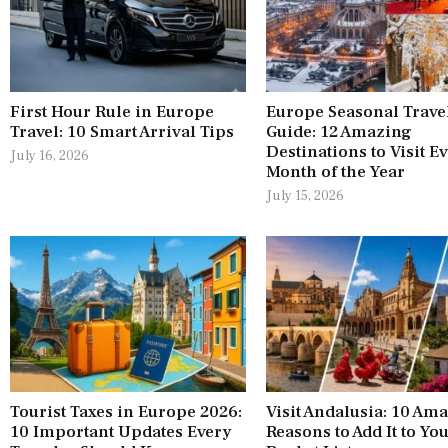
First Hour Rule in Europe
Europe Seasonal Trave
Travel: 10 Smart Arrival Tips
Guide: 12 Amazing
Destinations to Visit E
July 16, 2026
Month of the Year
July 15, 2026
Tourist Taxes in Europe 2026:
Visit Andalusia: 10 Am
10 Important Updates Every
Reasons to Add It to Yo