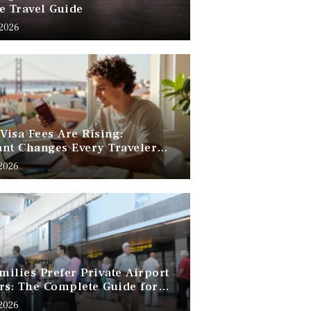
e Travel Guide
 2026
 Visa Fees Are Rising:
nt Changes Every Traveler
 Know
 2026
ilies Prefer Private Airport
rs: The Complete Guide for
Free Family Travel
 2026