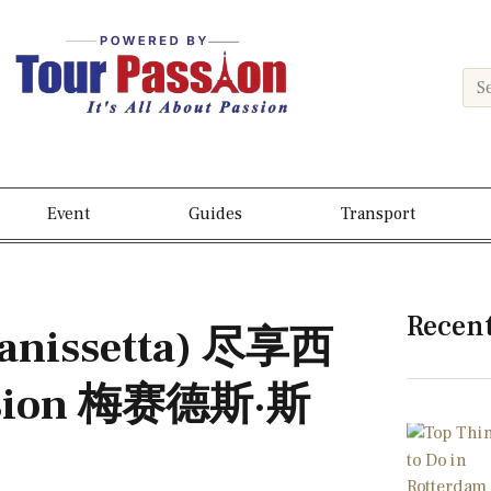
Event
Guides
Transport
Recen
issetta) 尽享西
sion 梅赛德斯·斯