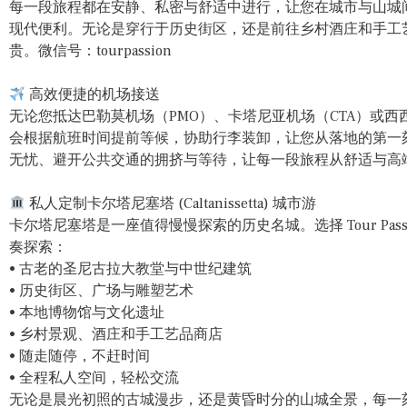
每一段旅程都在安静、私密与舒适中进行，让您在城市与山城
现代便利。无论是穿行于历史街区，还是前往乡村酒庄和手工
贵。微信号：tourpassion
高效便捷的机场接送
无论您抵达巴勒莫机场（PMO）、卡塔尼亚机场（CTA）或西西里岛
会根据航班时间提前等候，协助行李装卸，让您从落地的第一
无忧、避开公共交通的拥挤与等待，让每一段旅程从舒适与高端开始。
私人定制卡尔塔尼塞塔 (Caltanissetta) 城市游
卡尔塔尼塞塔是一座值得慢慢探索的历史名城。选择 Tour Pas
奏探索：
• 古老的圣尼古拉大教堂与中世纪建筑
• 历史街区、广场与雕塑艺术
• 本地博物馆与文化遗址
• 乡村景观、酒庄和手工艺品商店
• 随走随停，不赶时间
• 全程私人空间，轻松交流
无论是晨光初照的古城漫步，还是黄昏时分的山城全景，每一