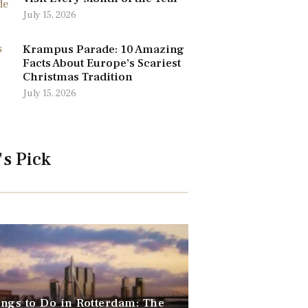
July 15, 2026
Krampus Parade: 10 Amazing
Facts About Europe’s Scariest
Christmas Tradition
July 15, 2026
's Pick
ngs to Do in Rotterdam: The