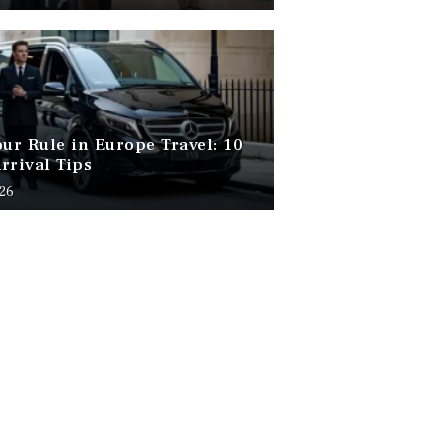
our Rule in Europe Travel: 10
rrival Tips
026