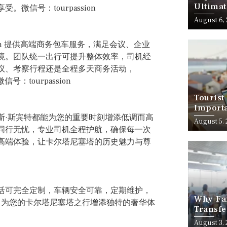
Ultimat
信号：tourpassion
August 6,
ion 提供高端商务包车服务，满足会议、企业
境。团队统一出行可提升整体效率，司机经
议、考察行程还是全程多天商务活动，
：tourpassion
Tourist
Importa
斯·斯宾特都能为您的重要时刻增添低调而高
Should
August 5,
同行无忧，专业司机全程护航，确保每一次
高端体验，让卡尔塔尼塞塔的历史魅力与尊
活可完全定制，车辆安全可靠，定期维护，
Why Fam
质，为您的卡尔塔尼塞塔之行增添独特的奢华体
Transfe
Stress-
August 3,