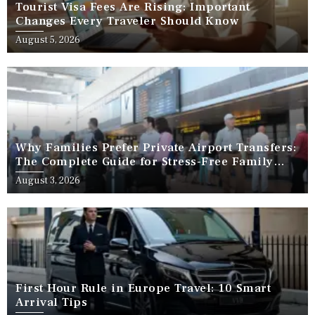
Tourist Visa Fees Are Rising: Important
Changes Every Traveler Should Know
August 5, 2026
Why Families Prefer Private Airport Transfers:
The Complete Guide for Stress-Free Family
Travel
August 3, 2026
First Hour Rule in Europe Travel: 10 Smart
Arrival Tips