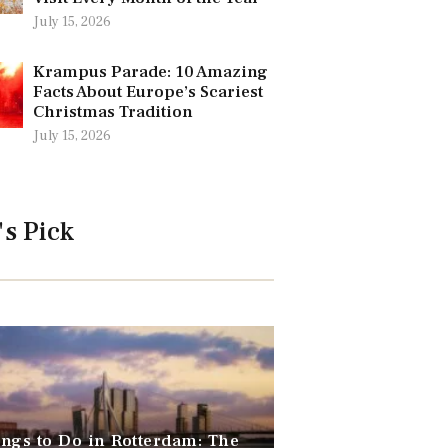
July 15, 2026
Krampus Parade: 10 Amazing
Facts About Europe’s Scariest
Christmas Tradition
July 15, 2026
's Pick
ngs to Do in Rotterdam: The