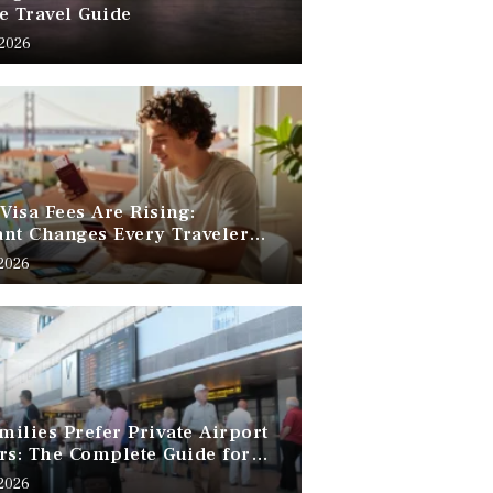
e Travel Guide
 2026
 Visa Fees Are Rising:
nt Changes Every Traveler
 Know
 2026
ilies Prefer Private Airport
rs: The Complete Guide for
Free Family Travel
 2026