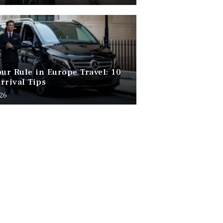
our Rule in Europe Travel: 10
rrival Tips
026