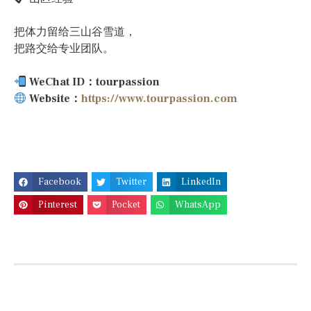
把体力留给三山谷雪道，
把路交给专业团队。
WeChat ID：tourpassion
Website：
https://www.tourpassion.com
Facebook
Twitter
LinkedIn
Pinterest
Pocket
WhatsApp