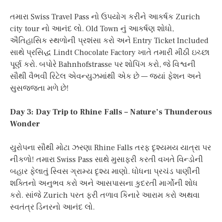
તમારા Swiss Travel Pass નો ઉપયોગ કરીને આકર્ષક Zurich
city tour નો આનંદ લો. Old Town નું આકર્ષણ શોધો,
ઐતિહાસિક સ્થળોની પ્રશંસા કરો અને Entry Ticket Included
સાથે પ્રસિદ્ધ Lindt Chocolate Factory ખાતે તમારી મીઠી ઇચ્છા
પૂર્ણ કરો. બપોરે Bahnhofstrasse પર શોપિંગ કરો, જે વિશ્વની
સૌથી વૈભવી રિટેલ એવન્યુઝમાંથી એક છે — જ્યાં ફેશન અને
સુસજ્જતા મળે છે!
Day 3: Day Trip to Rhine Falls – Nature’s Thunderous
Wonder
યુરોપના સૌથી મોટા ઝરણા Rhine Falls તરફ દૃશ્યમય યાત્રા પર
નીકળો! તમારા Swiss Pass સાથે મુસાફરી કરતી વખતે વિન્ડોની
બહાર ફેલાતું સ્વિસ ગ્રામ્ય દૃશ્ય માણો. ધોધના પ્રચંડ પાણીની
શક્તિનો અનુભવ કરો અને આસપાસના કુદરતી માર્ગોની શોધ
કરો. સાંજે Zurich પરત ફરી તળાવ કિનારે આરામ કરો અથવા
સ્વતંત્ર ડિનરનો આનંદ લો.