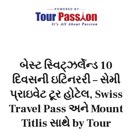
બેસ્ટ સ્વિટ્ઝર્લેન્ડ 10
દિવસની ઇટિનરરી – સેમી
પ્રાઇવેટ ટૂર હોટેલ, Swiss
Travel Pass અને Mount
Titlis સાથે by Tour