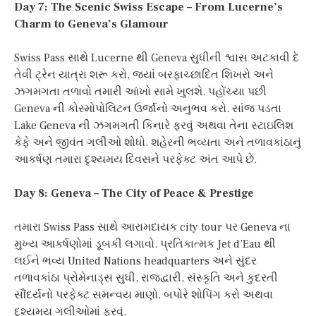
Day 7: The Scenic Swiss Escape – From Lucerne’s
Charm to Geneva’s Glamour
Swiss Pass સાથે Lucerne થી Geneva સુધીની શ્વાસ અટકાવી દે
તેવી ટ્રેન યાત્રા શરૂ કરો, જ્યાં બરફાચ્છાદિત શિખરો અને
ઝગમગતા તળાવો તમારી આંખો સામે ખુલશે. પહોંચ્યા પછી
Geneva ની કોસ્મોપોલિટન ઉર્જાનો અનુભવ કરો. સાંજ પડતા
Lake Geneva ની ઝગમગતી કિનારે ફરવું અથવા તેના સ્ટાઇલિશ
કેફે અને જીવંત ગલીઓ શોધો. શહેરની ભવ્યતા અને તળાવકાંઠાનું
આકર્ષણ તમારા દૃશ્યમય દિવસને પરફેક્ટ અંત આપે છે.
Day 8: Geneva – The City of Peace & Prestige
તમારા Swiss Pass સાથે આરામદાયક city tour પર Geneva ના
મુખ્ય આકર્ષણોમાં ડૂબકી લગાવો. પ્રતિકાત્મક Jet d’Eau થી
લઈને ભવ્ય United Nations headquarters અને સુંદર
તળાવકાંઠા પ્રોમેનાડ્સ સુધી, રાજદ્વારી, સંસ્કૃતિ અને કુદરતી
સૌંદર્યનો પરફેક્ટ સમન્વય માણો. બપોરે શોપિંગ કરો અથવા
દૃશ્યમય ગલીઓમાં ફરવું.