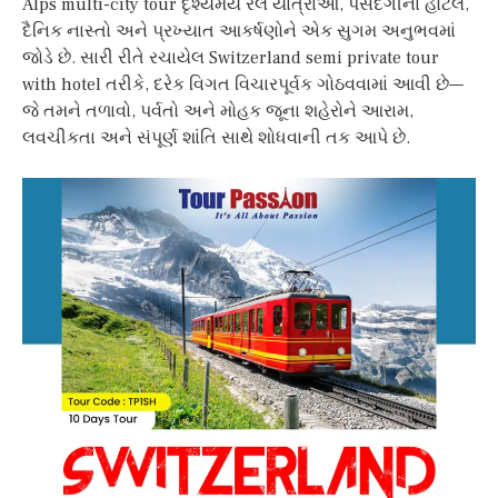
Alps multi-city tour દૃશ્યમય રેલ યાત્રાઓ, પસંદગીના હોટેલ,
દૈનિક નાસ્તો અને પ્રખ્યાત આકર્ષણોને એક સુગમ અનુભવમાં
જોડે છે. સારી રીતે રચાયેલ Switzerland semi private tour
with hotel તરીકે, દરેક વિગત વિચારપૂર્વક ગોઠવવામાં આવી છે—
જે તમને તળાવો, પર્વતો અને મોહક જૂના શહેરોને આરામ,
લવચીકતા અને સંપૂર્ણ શાંતિ સાથે શોધવાની તક આપે છે.