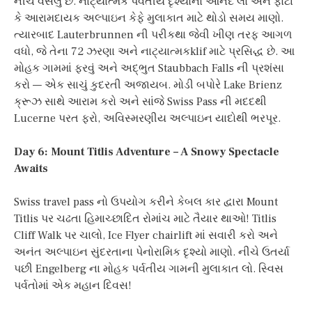
નીચે વસેલું છે. નાટ્યાત્મક પર્વતીય દૃશ્યોનો આનંદ લો અને ફોટા
કે આરામદાયક અલ્પાઇન કેફે મુલાકાત માટે થોડો સમય માણો.
ત્યારબાદ Lauterbrunnen ની પરીકથા જેવી ખીણ તરફ આગળ
વધો, જે તેના 72 ઝરણા અને નાટ્યાત્મકklif માટે પ્રસિદ્ધ છે. આ
મોહક ગામમાં ફરવું અને અદ્ભુત Staubbach Falls ની પ્રશંસા
કરો — એક સાચું કુદરતી અજાયબ. મોડી બપોરે Lake Brienz
ક્રૂઝ સાથે આરામ કરો અને સાંજે Swiss Pass ની મદદથી
Lucerne પરત ફરો, અવિસ્મરણીય અલ્પાઇન યાદોથી ભરપૂર.
Day 6: Mount Titlis Adventure – A Snowy Spectacle
Awaits
Swiss travel pass નો ઉપયોગ કરીને કેબલ કાર દ્વારા Mount
Titlis પર ચઢતા હિમાચ્છાદિત રોમાંચ માટે તૈયાર થાઓ! Titlis
Cliff Walk પર ચાલો, Ice Flyer chairlift માં સવારી કરો અને
અનંત અલ્પાઇન સુંદરતાના પેનોરામિક દૃશ્યો માણો. નીચે ઉતર્યા
પછી Engelberg ના મોહક પર્વતીય ગામની મુલાકાત લો. સ્વિસ
પર્વતોમાં એક મહાન દિવસ!