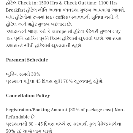
હોટેલ Check in: 1500 Hrs & Check Out time: 1100 Hrs
Breakfast હોટેલ નીતિ અથવા વ્યવસ્થા મુજબ આપવામાં આવશે.
બધા હોટેલોમાં રૂમમાં tea / coffee બનાવવાની સુવિધા નથી. તે
હોટેલ અને શહેર મુજબ બદલાય છે.
ક્લાયન્ટને જાણ કરો કે Europe માં હોટેલ કેટેગરી મુજબ City
Tax પ્રતિ વ્યક્તિ પ્રતિ દિવસ હોટેલમાં ચૂકવવો પડશે. આ રકમ
ક્લાયન્ટે સીધી હોટેલમાં ચૂકવવાની રહેશે.
Payment Schedule
બુકિંગ સમયે 30%
પ્રસ્થાન પહેલા 45 દિવસ સુધી 70% ચૂકવવાનું રહેશે.
Cancellation Policy
Registration/Booking Amount (30% of package cost) Non-
Refundable છે
પ્રસ્થાનથી 30 – 45 દિવસ વચ્ચે રદ કરવાથી કુલ પેકેજ ખર્ચના
50% રદ ચાર્જ લાગુ પડશે