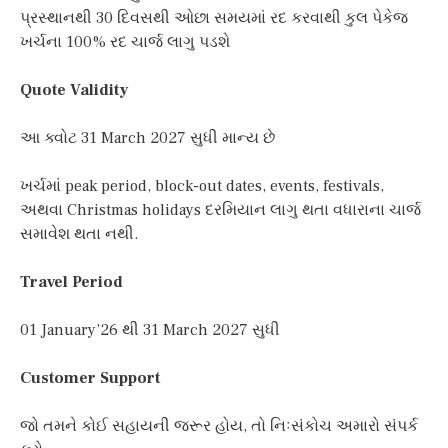
પ્રસ્થાનથી 30 દિવસથી ઓછા સમયમાં રદ કરવાથી કુલ પેકેજ
ખર્ચના 100% રદ ચાર્જ લાગુ પડશે
Quote Validity
આ ક્વોટ 31 March 2027 સુધી માન્ય છે
ખર્ચમાં peak period, block-out dates, events, festivals,
અથવા Christmas holidays દરમિયાન લાગુ થતા વધારાના ચાર્જ
સમાવેશ થતા નથી.
Travel Period
01 January’26 થી 31 March 2027 સુધી
Customer Support
જો તમને કોઈ સહાયની જરૂર હોય, તો નિઃસંકોચ અમારો સંપર્ક