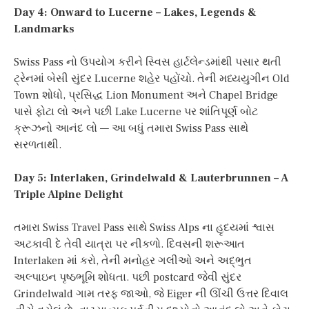
Day 4: Onward to Lucerne – Lakes, Legends &
Landmarks
Swiss Pass નો ઉપયોગ કરીને સ્વિસ હાર્ટલેન્ડમાંથી પસાર થતી
ટ્રેનમાં બેસી સુંદર Lucerne શહેર પહોંચો. તેની મધ્યયુગીન Old
Town શોધો, પ્રસિદ્ધ Lion Monument અને Chapel Bridge
પાસે ફોટા લો અને પછી Lake Lucerne પર શાંતિપૂર્ણ બોટ
ક્રૂઝનો આનંદ લો — આ બધું તમારા Swiss Pass સાથે
સરળતાથી.
Day 5: Interlaken, Grindelwald & Lauterbrunnen – A
Triple Alpine Delight
તમારા Swiss Travel Pass સાથે Swiss Alps ના હૃદયમાં શ્વાસ
અટકાવી દે તેવી યાત્રા પર નીકળો. દિવસની શરૂઆત
Interlaken માં કરો, તેની મનોહર ગલીઓ અને અદ્ભુત
અલ્પાઇન પૃષ્ઠભૂમિ શોધતા. પછી postcard જેવી સુંદર
Grindelwald ગામ તરફ જાઓ, જે Eiger ની ઊંચી ઉત્તર દિવાલ