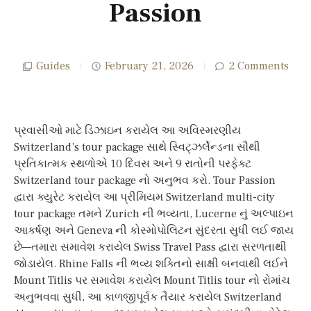
Passion
Guides
February 21, 2026
2 Comments
પ્રવાસીઓ માટે ડિઝાઇન કરાયેલ આ અવિસ્મરણીય
Switzerland’s tour package સાથે સ્વિટ્ઝર્લેન્ડના સૌથી
પ્રતિકાત્મક સ્થળોએ 10 દિવસ અને 9 રાતોની પરફેક્ટ
Switzerland tour package નો અનુભવ કરો. Tour Passion
દ્વારા ક્યુરેટ કરાયેલ આ પ્રીમિયમ Switzerland multi-city
tour package તમને Zurich ની ભવ્યતા, Lucerne નું અલ્પાઇન
આકર્ષણ અને Geneva ની કોસ્મોપોલિટન સુંદરતા સુધી લઈ જાય
છે—તમારા સમાવેશ કરાયેલ Swiss Travel Pass દ્વારા સરળતાથી
જોડાયેલ. Rhine Falls ની ભવ્ય શક્તિનો સાક્ષી બનવાથી લઈને
Mount Titlis પર સમાવેશ કરાયેલ Mount Titlis tour નો રોમાંચ
અનુભવવા સુધી, આ કાળજીપૂર્વક તૈયાર કરાયેલ Switzerland