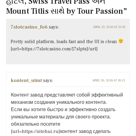
હોટેલ, Swiss Travel Pass અને
Mount Titlis સાથે by Tour Passion
”
7slotcasino_fo6
says:
APRIL 23, 2026 AT 23:43
Pretty solid platform, loads fast and the UI is clean
[url=https://7slotcasino.com/]7slpts[/url]
kontent_utmt
says:
APRIL 26, 2026 AT 18:21
Контент завод представляет собой эффективный
механизм создания уникального контента.
Если вы хотите быстро и эффективно создать
уникальные материалы для своего проекта,
обязательно посетите
[url=https://sitehui.ru]контент завод сделать