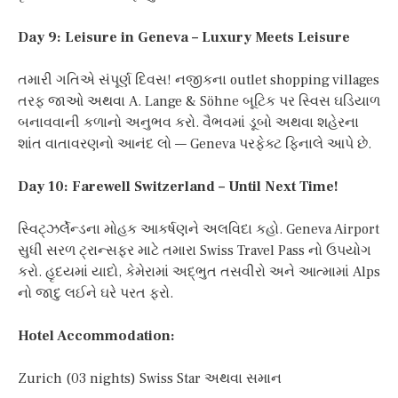
Day 9: Leisure in Geneva – Luxury Meets Leisure
તમારી ગતિએ સંપૂર્ણ દિવસ! નજીકના outlet shopping villages
તરફ જાઓ અથવા A. Lange & Söhne બૂટિક પર સ્વિસ ઘડિયાળ
બનાવવાની કળાનો અનુભવ કરો. વૈભવમાં ડૂબો અથવા શહેરના
શાંત વાતાવરણનો આનંદ લો — Geneva પરફેક્ટ ફિનાલે આપે છે.
Day 10: Farewell Switzerland – Until Next Time!
સ્વિટ્ઝર્લેન્ડના મોહક આકર્ષણને અલવિદા કહો. Geneva Airport
સુધી સરળ ટ્રાન્સફર માટે તમારા Swiss Travel Pass નો ઉપયોગ
કરો. હૃદયમાં યાદો, કેમેરામાં અદ્ભુત તસવીરો અને આત્મામાં Alps
નો જાદુ લઈને ઘરે પરત ફરો.
Hotel Accommodation:
Zurich (03 nights) Swiss Star અથવા સમાન