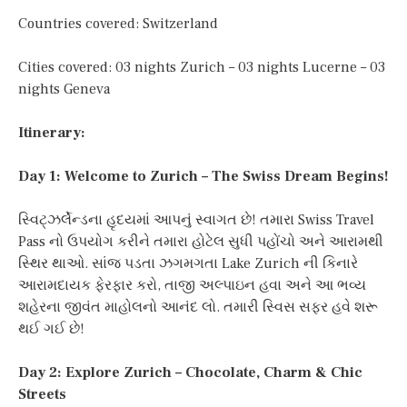
Countries covered: Switzerland
Cities covered: 03 nights Zurich – 03 nights Lucerne – 03
nights Geneva
Itinerary:
Day 1: Welcome to Zurich – The Swiss Dream Begins!
સ્વિટ્ઝર્લેન્ડના હૃદયમાં આપનું સ્વાગત છે! તમારા Swiss Travel
Pass નો ઉપયોગ કરીને તમારા હોટેલ સુધી પહોંચો અને આરામથી
સ્થિર થાઓ. સાંજ પડતા ઝગમગતા Lake Zurich ની કિનારે
આરામદાયક ફેરફાર કરો, તાજી અલ્પાઇન હવા અને આ ભવ્ય
શહેરના જીવંત માહોલનો આનંદ લો. તમારી સ્વિસ સફર હવે શરૂ
થઈ ગઈ છે!
Day 2: Explore Zurich – Chocolate, Charm & Chic
Streets