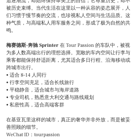
追逐潮流，却始终保持审美上的自信；它尊重历史，却不
被历史束缚。当代生活在这里以一种从容的姿态展开，人
们习惯于慢节奏的交流，也珍视私人空间与生活品质。这
种气质，与高端私人用车服务之间，形成了极为自然的共
鸣。
梅赛德斯-奔驰 Sprinter
在 Tour Passion 的车队中，被视
为多人数高端出行的理想选择。宽敞的车内空间让行李与
乘客都能保持舒适距离，尤其适合多日行程、沿海移动或
跨城市出行。
• 适合 8–14 人同行
• 行李空间充足，适合长线旅行
• 平稳静音，适合城市与海岸道路
• 专业司机，熟悉意大利交通与路线规划
• 私密性高，适合高端客群
在基亚瓦里这样的城市，真正的奢华并非外放，而是被妥
善照顾的细节。
WeChat ID：tourpassion