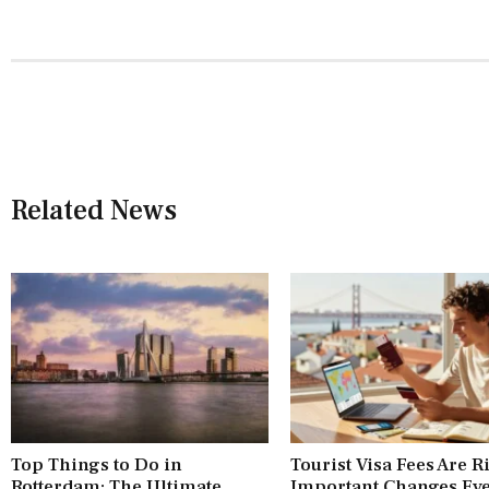
Related News
Top Things to Do in
Tourist Visa Fees Are R
Rotterdam: The Ultimate
Important Changes Ev