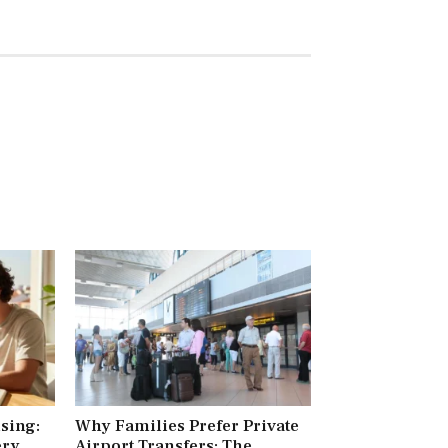
ising:
Why Families Prefer Private
ery
Airport Transfers: The