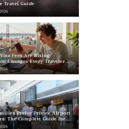
e Travel Guide
 2026
 Visa Fees Are Rising:
nt Changes Every Traveler
 Know
 2026
ilies Prefer Private Airport
rs: The Complete Guide for
Free Family Travel
 2026