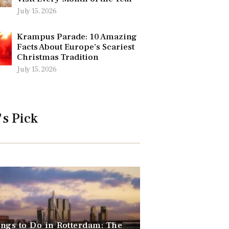
July 15, 2026
Krampus Parade: 10 Amazing
Facts About Europe’s Scariest
Christmas Tradition
July 15, 2026
's Pick
ngs to Do in Rotterdam: The