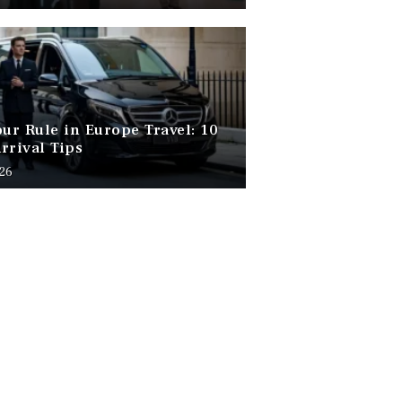
our Rule in Europe Travel: 10
rrival Tips
026