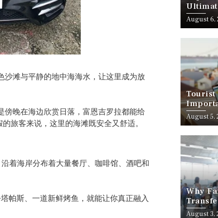
Ultimat
August 6,
色沙滩与平静的地中海海水，让这里成为放
Tourist
Importa
是傍晚在海边欣赏日落，富恩吉罗拉都能给
Should
August 5,
假的旅客来说，这里的海滩既安全又舒适。
的核心。沿着海岸分布着大量餐厅、咖啡馆、酒吧和
Why Fam
塔帕斯、一道新鲜烤鱼，就能让你真正融入
Transfe
Stress-
August 3,