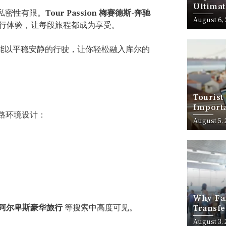
Ultimat
私密性有限。
Tour Passion 梅赛德斯-奔驰
August 6,
行体验，让每段旅程都成为享受。
 都能以平稳安静的行驶，让你轻松融入库尔的
Tourist
Importa
样道路环境设计：
Should
August 5,
Why Fam
、阿尔卑斯豪华旅行
等搜索中高度可见。
Transfe
Stress-
August 3,