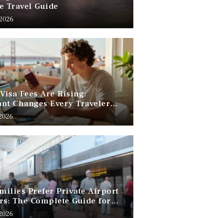
e Travel Guide
 2026
 Visa Fees Are Rising:
nt Changes Every Traveler
 Know
 2026
ilies Prefer Private Airport
rs: The Complete Guide for
Free Family Travel
 2026