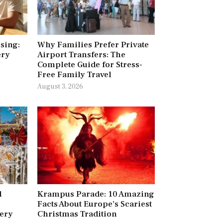
ising:
Why Families Prefer Private
ery
Airport Transfers: The
Complete Guide for Stress-
Free Family Travel
August 3, 2026
l
Krampus Parade: 10 Amazing
Facts About Europe’s Scariest
very
Christmas Tradition