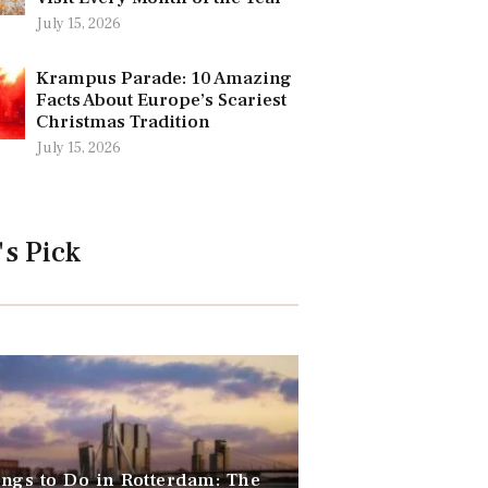
July 15, 2026
Krampus Parade: 10 Amazing
Facts About Europe’s Scariest
Christmas Tradition
July 15, 2026
's Pick
ngs to Do in Rotterdam: The