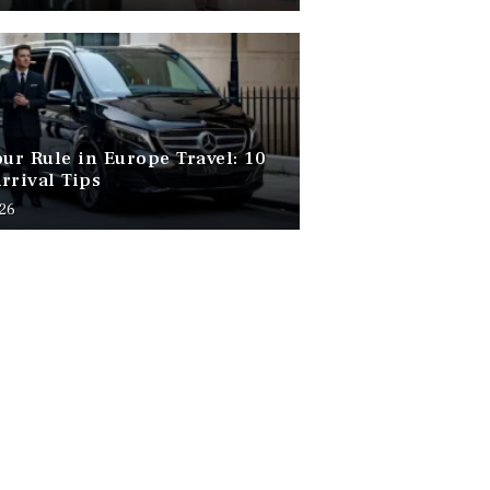
our Rule in Europe Travel: 10
rrival Tips
026