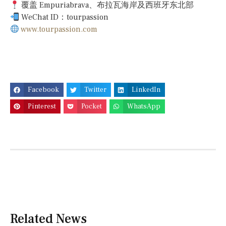
覆盖 Empuriabrava、布拉瓦海岸及西班牙东北部
WeChat ID：tourpassion
www.tourpassion.com
Facebook
Twitter
LinkedIn
Pinterest
Pocket
WhatsApp
Related News