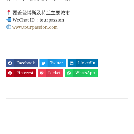
覆盖登博斯及荷兰主要城市
WeChat ID：tourpassion
www.tourpassion.com
Facebook
Twitter
LinkedIn
Pinterest
Pocket
WhatsApp