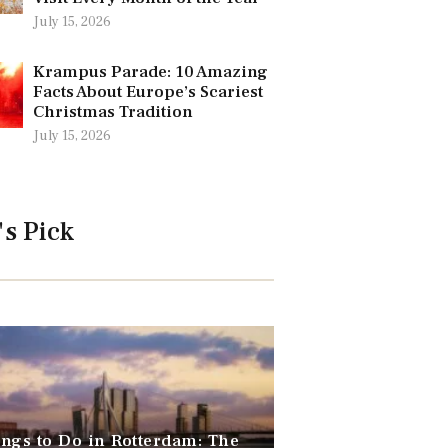
July 15, 2026
Krampus Parade: 10 Amazing
Facts About Europe’s Scariest
Christmas Tradition
July 15, 2026
's Pick
ngs to Do in Rotterdam: The