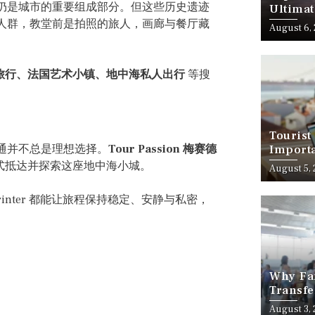
仍是城市的重要组成部分。但这些历史遗迹
Ultimat
人群，教堂前是拍照的旅人，画廊与餐厅藏
August 6,
e 高端旅行、法国艺术小镇、地中海私人出行
等搜
Tourist
通并不总是理想选择。
Tour Passion 梅赛德
Importa
Should
式抵达并探索这座地中海小城。
August 5,
nter 都能让旅程保持稳定、安静与私密，
Why Fam
Transfe
Stress-
August 3,