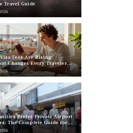
e Travel Guide
 2026
 Visa Fees Are Rising:
nt Changes Every Traveler
 Know
 2026
ilies Prefer Private Airport
rs: The Complete Guide for
Free Family Travel
 2026