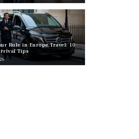
our Rule in Europe Travel: 10
rrival Tips
026