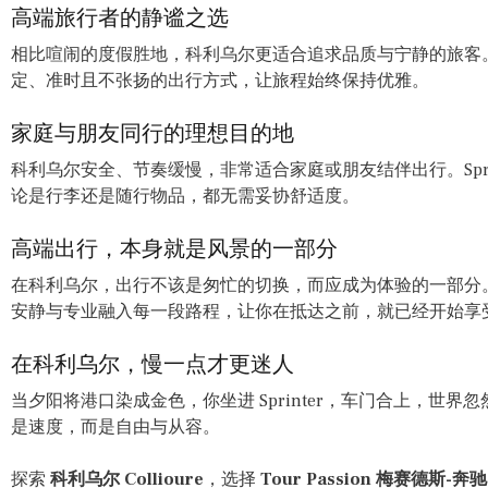
高端旅行者的静谧之选
相比喧闹的度假胜地，科利乌尔更适合追求品质与宁静的旅客。Sp
定、准时且不张扬的出行方式，让旅程始终保持优雅。
家庭与朋友同行的理想目的地
科利乌尔安全、节奏缓慢，非常适合家庭或朋友结伴出行。Spri
论是行李还是随行物品，都无需妥协舒适度。
高端出行，本身就是风景的一部分
在科利乌尔，出行不该是匆忙的切换，而应成为体验的一部分。Tour Pa
安静与专业融入每一段路程，让你在抵达之前，就已经开始享
在科利乌尔，慢一点才更迷人
当夕阳将港口染成金色，你坐进 Sprinter，车门合上，世
是速度，而是自由与从容。
探索
科利乌尔 Collioure
，选择
Tour Passion 梅赛德斯-奔驰