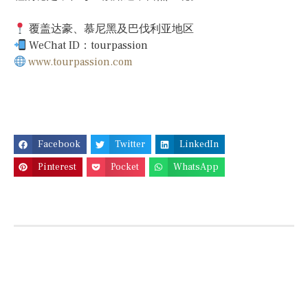
覆盖达豪、慕尼黑及巴伐利亚地区
WeChat ID：tourpassion
www.tourpassion.com
Facebook
Twitter
LinkedIn
Pinterest
Pocket
WhatsApp