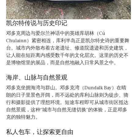
凯尔特传说与历史印记
邓多克周边与爱尔兰神话中的英雄库胡林（Cú
Chulainn）紧密相连，库利半岛正是凯尔特史诗的重要舞
台。城市内外散布着古老遗址、修道院遗迹和历史建筑，
让人能在短距离内感受数千年的文化层次。这里的历史不
是博物馆里的展品，而是自然地融入日常风景之中。
海岸、山脉与自然景观
邓多克坐拥海湾与群山。邓多克湾（Dundalk Bay）在晴
朗的日子里景色开阔，而不远处的库利山脉则为徒步、骑
行和摄影提供了理想环境。短途车程即可从城市街区抵达
自然景观，这种“城市与自然无缝切换”的体验，正是邓多
克的独特魅力。
私人包车，让探索更自由