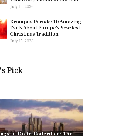
July 15, 2026
Krampus Parade: 10 Amazing
Facts About Europe’s Scariest
Christmas Tradition
July 15, 2026
's Pick
ngs to Do in Rotterdam: The