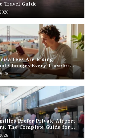
e Travel Guide
 2026
 Visa Fees Are Rising:
nt Changes Every Traveler
 Know
 2026
ilies Prefer Private Airport
rs: The Complete Guide for
Free Family Travel
 2026