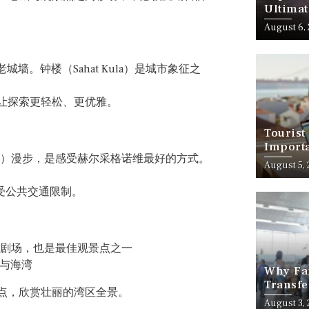
Ultimat
August 6,
。钟楼（Sahat Kula）是城市象征之
让探索更轻松、更优雅。
Tourist
Importa
enade）漫步，是感受赫尔采格诺维最好的方式。
Should
August 5,
受公共交通限制。
剧场，也是最佳观景点之一
与海湾
Why Fam
Transfe
点，欣赏壮丽的湾区全景。
Stress-
August 3,