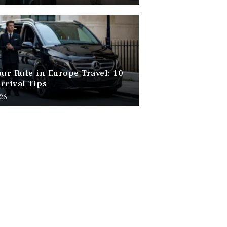
our Rule in Europe Travel: 10
rrival Tips
026