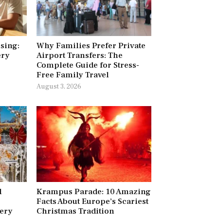
ising:
Why Families Prefer Private
ery
Airport Transfers: The
Complete Guide for Stress-
Free Family Travel
August 3, 2026
l
Krampus Parade: 10 Amazing
Facts About Europe’s Scariest
very
Christmas Tradition