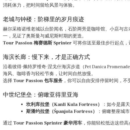
消耗体力，把时间留给风景与体验。
老城与钟楼：阶梯里的岁月痕迹
赫尔采格诺维老城以台阶闻名，石阶两旁是咖啡馆、小店与古老城墙
一，见证了奥斯曼与威尼斯时期的更迭。
Tour Passion 梅赛德斯 Sprinter
可将你送至最佳步行起点，
海滨长廊：慢下来，才是正确方式
沿着彼得·佩特罗维奇·涅戈什海滨步道（Pet Danica Prom
海风、咖啡香与轻松节奏，让时间自然放慢。
选择
Tour Passion 包车服务
，你可以自由安排停留时间，不
中世纪堡垒：俯瞰亚得里亚海
坎利库拉堡（Kanli Kula Fortress）
：如今是露天
斯潘约拉堡（Španjola Fortress）
：俯瞰整座城市
通过
Tour Passion Sprinter 豪华用车
，你能轻松抵达这些高