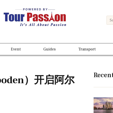
Event
Guides
Transport
Recen
boden）开启阿尔