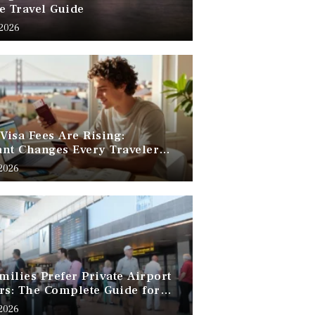
e Travel Guide
 2026
 Visa Fees Are Rising:
nt Changes Every Traveler
 Know
 2026
ilies Prefer Private Airport
rs: The Complete Guide for
Free Family Travel
 2026