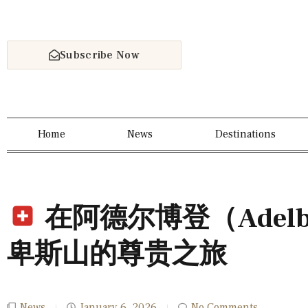
Subscribe Now
Home
News
Destinations
在阿德尔博登（Adel
卑斯山的尊贵之旅
News
January 6, 2026
No Comments