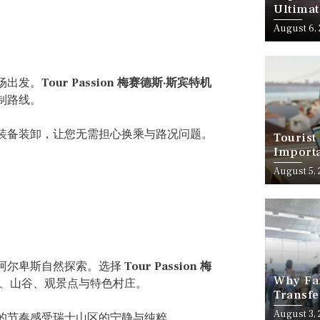
Ultimat
August 6,
场出发。
Tour Passion 梅赛德斯·斯宾特机
制路线。
装备装卸，让您无需担心换乘与路况问题。
Tourist
Importa
Should
August 5,
阿尔卑斯自然探索。选择
Tour Passion 梅
Why Fam
、山谷、观景点与特色村庄。
Transfe
Stress-
August 3,
的节奏感受瑞士山区的宁静与纯粹。