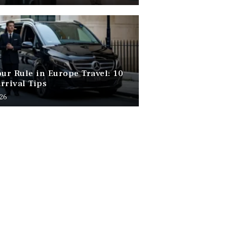
our Rule in Europe Travel: 10
rrival Tips
026