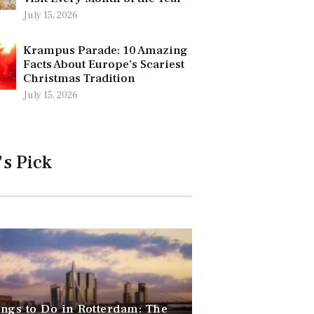
July 15, 2026
Krampus Parade: 10 Amazing
Facts About Europe’s Scariest
Christmas Tradition
July 15, 2026
's Pick
ngs to Do in Rotterdam: The