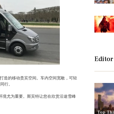
Editor
客打造的移动贵宾空间。车内空间宽敞，可轻
伴同行。
环境尤为重要。斯宾特让您在欣赏沿途雪峰
Top Thi