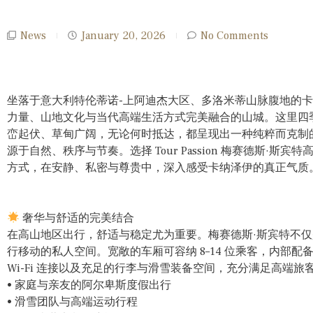
News
January 20, 2026
No Comments
坐落于意大利特伦蒂诺-上阿迪杰大区、多洛米蒂山脉腹地的卡纳
力量、山地文化与当代高端生活方式完美融合的山城。这里四
峦起伏、草甸广阔，无论何时抵达，都呈现出一种纯粹而克制
源于自然、秩序与节奏。选择 Tour Passion 梅赛德斯·
方式，在安静、私密与尊贵中，深入感受卡纳泽伊的真正气质。微信号
奢华与舒适的完美结合
在高山地区出行，舒适与稳定尤为重要。梅赛德斯·斯宾特不
行移动的私人空间。宽敞的车厢可容纳 8–14 位乘客，内部
Wi-Fi 连接以及充足的行李与滑雪装备空间，充分满足高端
• 家庭与亲友的阿尔卑斯度假出行
• 滑雪团队与高端运动行程