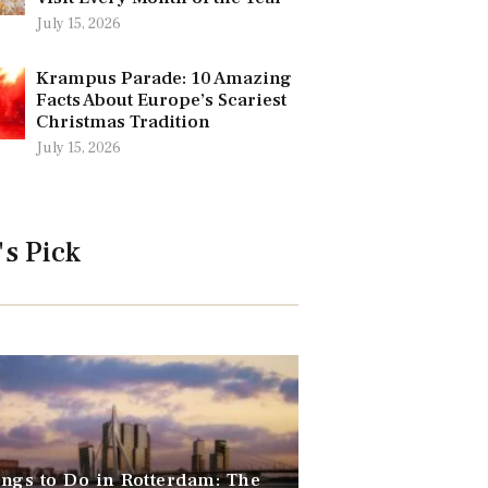
July 15, 2026
Krampus Parade: 10 Amazing
Facts About Europe’s Scariest
Christmas Tradition
July 15, 2026
's Pick
ngs to Do in Rotterdam: The