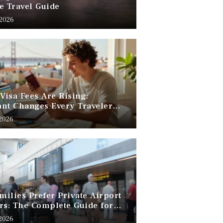
e Travel Guide
 2026
 Visa Fees Are Rising:
nt Changes Every Traveler
 Know
 2026
ilies Prefer Private Airport
rs: The Complete Guide for
Free Family Travel
 2026