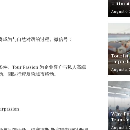
Ultimat
August 6,
身成为与自然对话的过程。微信号：
Tourist
Importa
our Passion 为企业客户与私人高端
Should
August 5,
动、团队行程及跨城市移动。
ssion
Why Fam
Transfe
Stress-
August 3,
动与品牌活动，梅赛德斯·斯宾特都能以低调