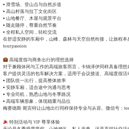
• 滑雪场、登山点与自然步道
• 高山村落与拉丁文化街区
• 山地餐厅、木屋与观景平台
• 随走随停，尊重自然节奏
• 全程私人空间，轻松交流
在舒适安静的车厢中，山峰、森林与天空自然衔接，让旅程本
tourpassion
高端度假与商务出行的理想选择
对于兼顾休闲与工作的高端旅客而言，卡纳泽伊同样具备理想条件。T
客户提供灵活的包车解决方案，适用于会议接送、高端度假活
• 团队统一出行，提高整体效率
• 安静车厢，适合途中沟通与思考
• 专业司机，熟悉山地与冬季路况
• 高端车辆形象，体现稳重与品位
梅赛德斯·斯宾特让山地出行同样保持专业与从容。微信号：tourpa
特别活动与 VIP 尊享体验
无论是冬季滑雪度假、山地婚礼、私人庆典，还是高端社交活