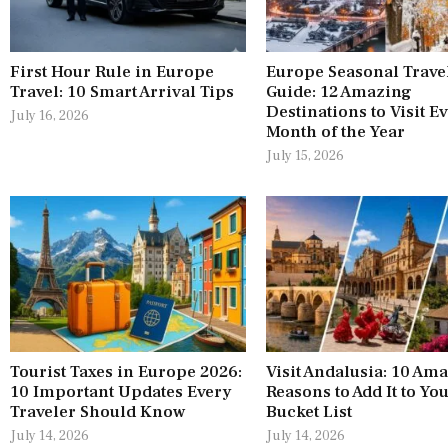
First Hour Rule in Europe
Europe Seasonal Trave
Travel: 10 Smart Arrival Tips
Guide: 12 Amazing
Destinations to Visit E
July 16, 2026
Month of the Year
July 15, 2026
Tourist Taxes in Europe 2026:
Visit Andalusia: 10 Am
10 Important Updates Every
Reasons to Add It to Yo
Traveler Should Know
Bucket List
July 14, 2026
July 14, 2026