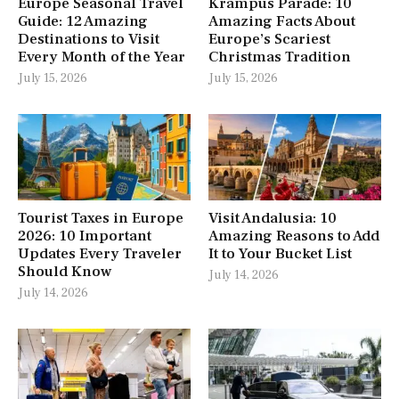
Europe Seasonal Travel
Krampus Parade: 10
Guide: 12 Amazing
Amazing Facts About
Destinations to Visit
Europe’s Scariest
Every Month of the Year
Christmas Tradition
July 15, 2026
July 15, 2026
Tourist Taxes in Europe
Visit Andalusia: 10
2026: 10 Important
Amazing Reasons to Add
Updates Every Traveler
It to Your Bucket List
Should Know
July 14, 2026
July 14, 2026