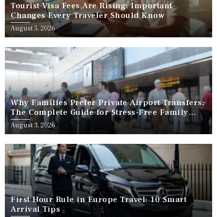
Tourist Visa Fees Are Rising: Important
Changes Every Traveler Should Know
August 5, 2026
Why Families Prefer Private Airport Transfers:
The Complete Guide for Stress-Free Family
Travel
August 3, 2026
First Hour Rule in Europe Travel: 10 Smart
Arrival Tips