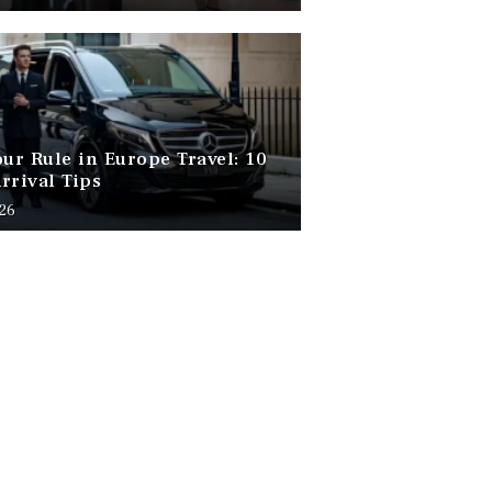
our Rule in Europe Travel: 10
rrival Tips
026