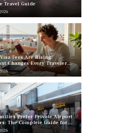
e Travel Guide
 2026
 Visa Fees Are Rising:
nt Changes Every Traveler
 Know
 2026
ilies Prefer Private Airport
rs: The Complete Guide for
Free Family Travel
 2026