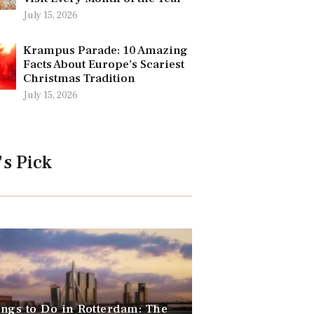
July 15, 2026
Krampus Parade: 10 Amazing
Facts About Europe’s Scariest
Christmas Tradition
July 15, 2026
's Pick
ngs to Do in Rotterdam: The