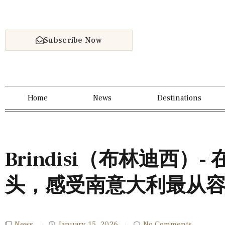
Subscribe Now
Home
News
Destinations
Brindisi（布林迪西）
头，感受南意大利最从
News
January 15, 2026
No Comments