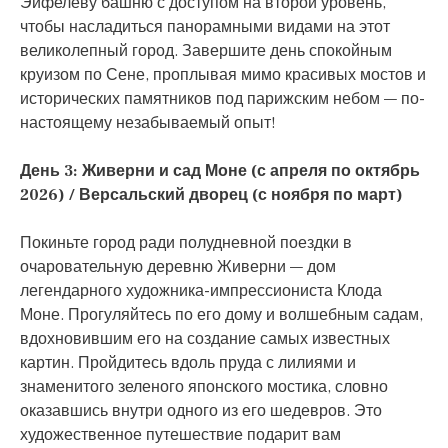
Эйфелеву башню с доступом на второй уровень,
чтобы насладиться панорамными видами на этот
великолепный город. Завершите день спокойным
круизом по Сене, проплывая мимо красивых мостов и
исторических памятников под парижским небом — по-
настоящему незабываемый опыт!
День 3: Живерни и сад Моне (с апреля по октябрь
2026) / Версальский дворец (с ноября по март)
Покиньте город ради полудневной поездки в
очаровательную деревню Живерни — дом
легендарного художника-импрессиониста Клода
Моне. Прогуляйтесь по его дому и волшебным садам,
вдохновившим его на создание самых известных
картин. Пройдитесь вдоль пруда с лилиями и
знаменитого зеленого японского мостика, словно
оказавшись внутри одного из его шедевров. Это
художественное путешествие подарит вам