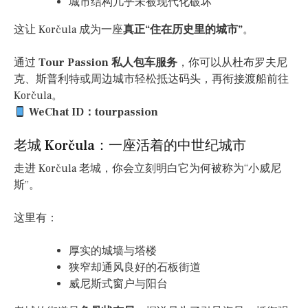
城市结构几乎未被现代化破坏
这让 Korčula 成为一座
真正“住在历史里的城市”
。
通过
Tour Passion 私人包车服务
，你可以从杜布罗夫尼
克、斯普利特或周边城市轻松抵达码头，再衔接渡船前往
Korčula。
WeChat ID：tourpassion
老城 Korčula：一座活着的中世纪城市
走进 Korčula 老城，你会立刻明白它为何被称为“小威尼
斯”。
这里有：
厚实的城墙与塔楼
狭窄却通风良好的石板街道
威尼斯式窗户与阳台