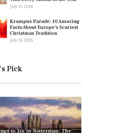
July 15, 2026
Krampus Parade: 10 Amazing
Facts About Europe’s Scariest
Christmas Tradition
July 15, 2026
's Pick
ngs to Do in Rotterdam: The