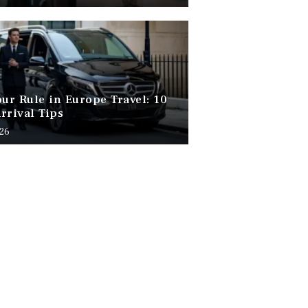
our Rule in Europe Travel: 10
rrival Tips
026