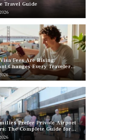
e Travel Guide
 2026
 Visa Fees Are Rising:
nt Changes Every Traveler
 Know
 2026
ilies Prefer Private Airport
rs: The Complete Guide for
Free Family Travel
 2026