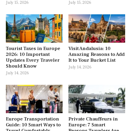
July 15, 2026
July 15, 2026
Tourist Taxes in Europe
Visit Andalusia: 10
2026: 10 Important
Amazing Reasons to Add
Updates Every Traveler
It to Your Bucket List
Should Know
July 14, 2026
July 14, 2026
Europe Transportation
Private Chauffeurs in
Guide: 10 Smart Ways to
Europe: 7 Smart
Travel Comfortably
Reasons Travelers Are