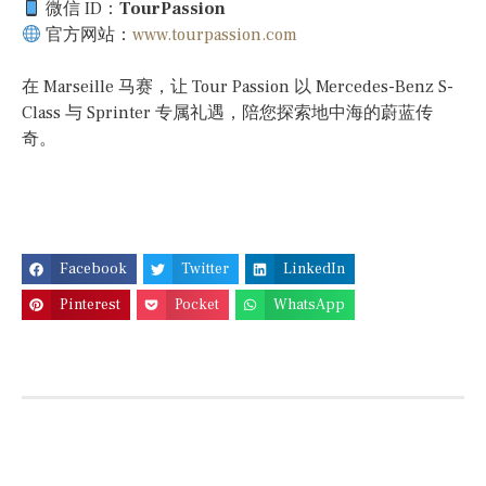
微信 ID：
TourPassion
官方网站：
www.tourpassion.com
在 Marseille 马赛，让 Tour Passion 以 Mercedes-Benz S-
Class 与 Sprinter 专属礼遇，陪您探索地中海的蔚蓝传
奇。
Facebook
Twitter
LinkedIn
Pinterest
Pocket
WhatsApp