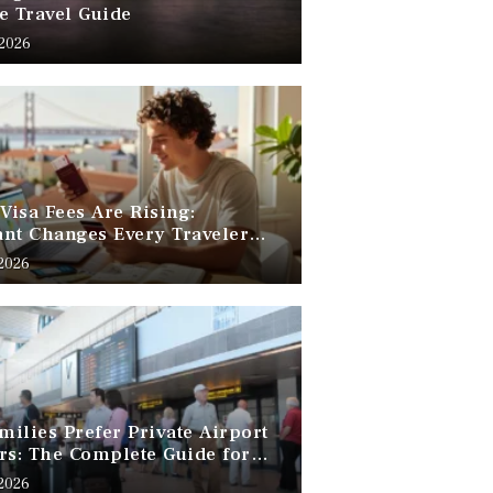
e Travel Guide
 2026
 Visa Fees Are Rising:
nt Changes Every Traveler
 Know
 2026
ilies Prefer Private Airport
rs: The Complete Guide for
Free Family Travel
 2026