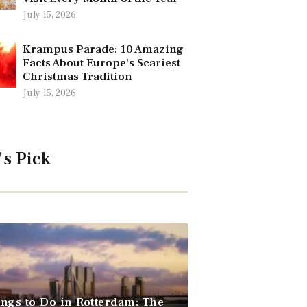
July 15, 2026
Krampus Parade: 10 Amazing
Facts About Europe’s Scariest
Christmas Tradition
July 15, 2026
's Pick
ngs to Do in Rotterdam: The