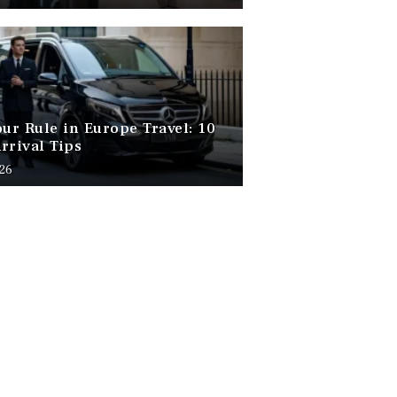
our Rule in Europe Travel: 10
rrival Tips
026