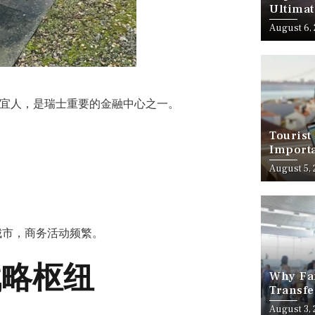
Ultimat
August 6,
宜人，是瑞士重要的金融中心之一。
Tourist
Importa
Should
August 5,
要城市，商务活动频繁。
战略枢纽
Why Fam
Transfe
Stress-
August 3,