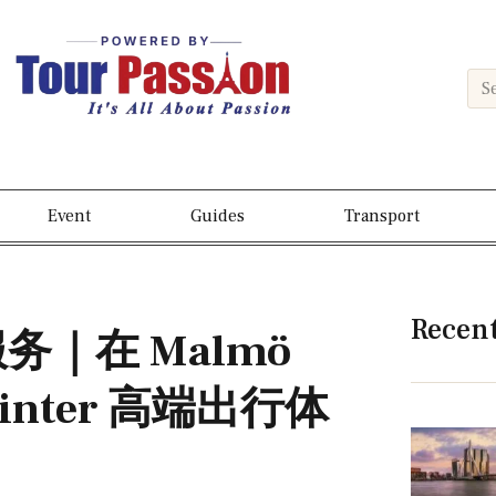
Event
Guides
Transport
Recen
机服务｜在 Malmö
printer 高端出行体