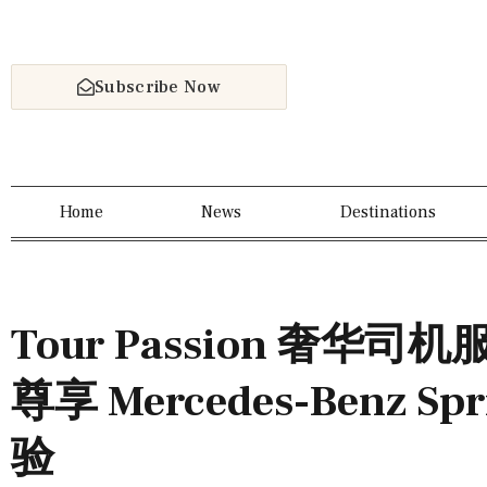
Subscribe Now
Home
News
Destinations
Tour Passion 奢华司
尊享 Mercedes-Benz S
验