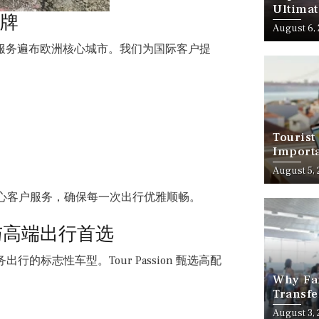
Ultimat
品牌
August 6,
方案，服务遍布欧洲核心城市。我们为国际客户提
Tourist
Importa
Should
August 5,
心客户服务，确保每一次出行优雅顺畅。
人商务与高端出行首选
出行的标志性车型。Tour Passion 甄选高配
Why Fam
Transfe
Stress-
August 3,