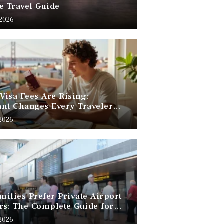
e Travel Guide
 2026
 Visa Fees Are Rising:
nt Changes Every Traveler
 Know
 2026
ilies Prefer Private Airport
rs: The Complete Guide for
Free Family Travel
 2026