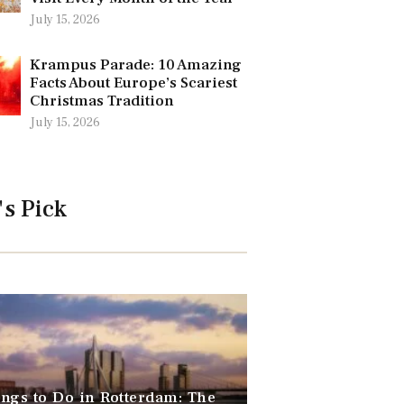
July 15, 2026
Krampus Parade: 10 Amazing
Facts About Europe’s Scariest
Christmas Tradition
July 15, 2026
's Pick
ngs to Do in Rotterdam: The