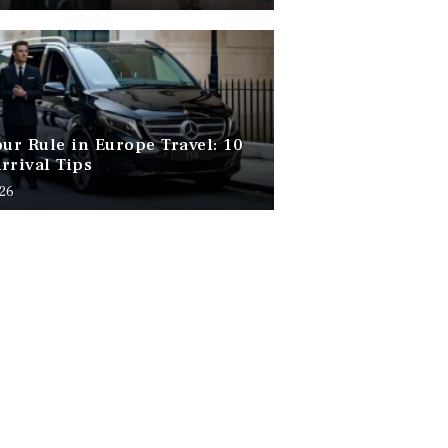
our Rule in Europe Travel: 10
rrival Tips
026