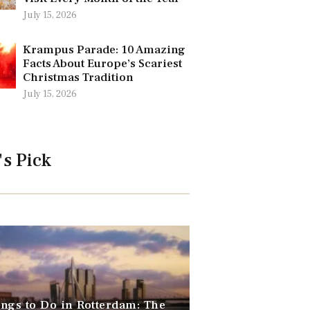
July 15, 2026
Krampus Parade: 10 Amazing
Facts About Europe’s Scariest
Christmas Tradition
July 15, 2026
's Pick
ngs to Do in Rotterdam: The