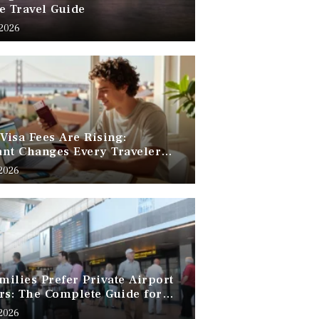
e Travel Guide
 2026
 Visa Fees Are Rising:
nt Changes Every Traveler
 Know
 2026
ilies Prefer Private Airport
rs: The Complete Guide for
Free Family Travel
 2026