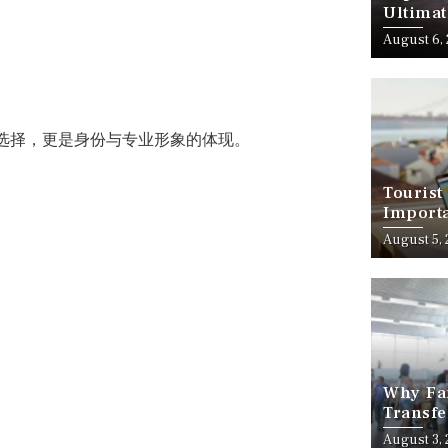
Ultimat
August 6,
选择，更是身份与专业形象的体现。
Tourist
Importa
Should
August 5,
Why Fam
Transfe
Stress-
August 3,