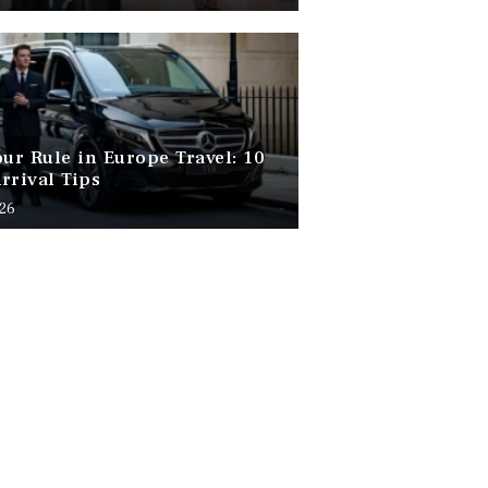
our Rule in Europe Travel: 10
rrival Tips
026