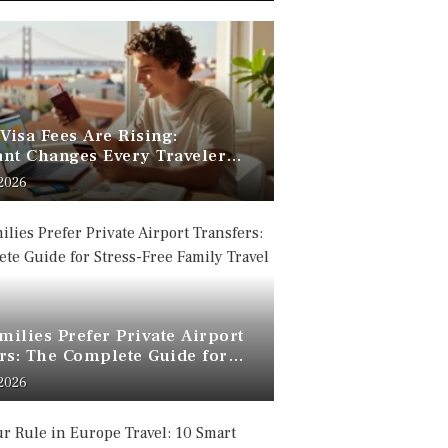
 Visa Fees Are Rising:
nt Changes Every Traveler
 Know
 2026
ilies Prefer Private Airport
rs: The Complete Guide for
Free Family Travel
 2026