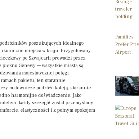
 podróżników poszukujących idealnego
j ikoniczne miejsca w kraju. Przygotowany
cieczkowy po Szwajcarii prowadzi przez
e piękno Genewy — wszystkie miasta są
dziwiania majestatycznej potęgi
ramach pakietu, ten starannie
ączy malownicze podróże koleją, starannie
 jedno harmonijne doświadczenie. Jako
hotelem, każdy szczegół został przemyślany
komforcie, elastyczności i z pełnym spokojem