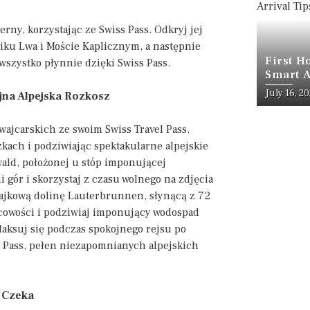
ny, korzystając ze Swiss Pass. Odkryj jej
iku Lwa i Moście Kaplicznym, a następnie
First H
szystko płynnie dzięki Swiss Pass.
Smart A
July 16, 2
ójna Alpejska Rozkosz
wajcarskich ze swoim Swiss Travel Pass.
kach i podziwiając spektakularne alpejskie
wald, położonej u stóp imponującej
gór i skorzystaj z czasu wolnego na zdjęcia
 bajkową dolinę Lauterbrunnen, słynącą z 72
scowości i podziwiaj imponujący wodospad
ksuj się podczas spokojnego rejsu po
 Pass, pełen niezapomnianych alpejskich
m Czeka