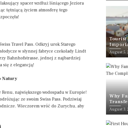
laksujący spacer wzdłuż lśniącego Jeziora
ąc tętniącą życiem atmosferę tego
ozpoczęła!
Tourist
wiss Travel Pass. Odkryj urok Starego
Importa
Should
a słodycze w słynnej fabryce czekolady Lindt
August 5,
zy Bahnhofstrasse, jednej z najbardziej
 się z elegancją!
o Natury
 Renu, największego wodospadu w Europie!
Why Fam
odróżując ze swoim Swiss Pass. Podziwiaj
Transfe
yrodnicze. Wieczorem wróć do Zurychu, aby
Stress-
August 3,
i