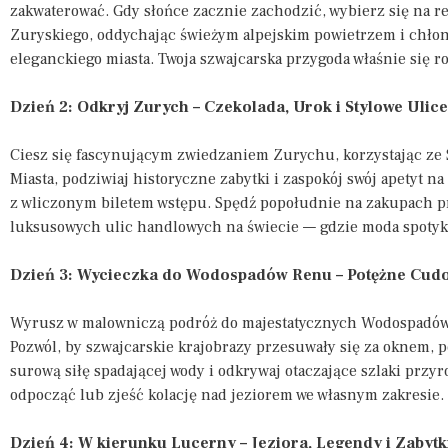
zakwaterować. Gdy słońce zacznie zachodzić, wybierz się na re
Zuryskiego, oddychając świeżym alpejskim powietrzem i chłon
eleganckiego miasta. Twoja szwajcarska przygoda właśnie się r
Dzień 2: Odkryj Zurych – Czekolada, Urok i Stylowe Ulice
Ciesz się fascynującym zwiedzaniem Zurychu, korzystając ze S
Miasta, podziwiaj historyczne zabytki i zaspokój swój apetyt n
z wliczonym biletem wstępu. Spędź popołudnie na zakupach pr
luksusowych ulic handlowych na świecie — gdzie moda spotyka
Dzień 3: Wycieczka do Wodospadów Renu – Potężne Cud
Wyrusz w malowniczą podróż do majestatycznych Wodospadów
Pozwól, by szwajcarskie krajobrazy przesuwały się za oknem, p
surową siłę spadającej wody i odkrywaj otaczające szlaki prz
odpocząć lub zjeść kolację nad jeziorem we własnym zakresie.
Dzień 4: W kierunku Lucerny – Jeziora, Legendy i Zabytk