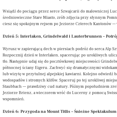
Wsiądź do pociągu przez serce Szwajcarii do malowniczej Lucer
średniowieczne Stare Miasto, zrób zdjęcia przy słynnym Pomn
ciesz się spokojnym rejsem po Jeziorze Czterech Kantonów — w
Dzień 5: Interlaken, Grindelwald i Lauterbrunnen – Potr
Wyrusz w zapierającą dech w piersiach podróż do serca Alp Sz
Rozpocznij dzień w Interlaken, spacerując po urokliwych ulicz
tło. Następnie udaj się do pocztówkowej miejscowości Grindel
północnej ściany Eigeru. Zachwyć się dramatycznymi widokami 
lub wizytę w przytulnej alpejskiej kawiarni. Kolejno odwiedź
wodospadów i stromych klifów. Spaceruj po tej urokliwej miej
Staubbach — prawdziwy cud natury. Późnym popołudniem zrela
Jeziorze Brienz, a wieczorem wróć do Lucerny z pomocą Swiss
wspomnień.
Dzień 6: Przygoda na Mount Titlis – Śnieżne Spektakulu