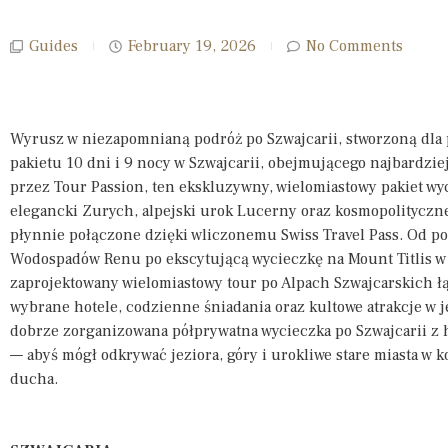
Guides
February 19, 2026
No Comments
Wyrusz w niezapomnianą podróż po Szwajcarii, stworzoną dla
pakietu 10 dni i 9 nocy w Szwajcarii, obejmującego najbardzie
przez Tour Passion, ten ekskluzywny, wielomiastowy pakiet wy
elegancki Zurych, alpejski urok Lucerny oraz kosmopolityczn
płynnie połączone dzięki wliczonemu Swiss Travel Pass. Od po
Wodospadów Renu po ekscytującą wycieczkę na Mount Titlis w 
zaprojektowany wielomiastowy tour po Alpach Szwajcarskich ł
wybrane hotele, codzienne śniadania oraz kultowe atrakcje w
dobrze zorganizowana półprywatna wycieczka po Szwajcarii z 
— abyś mógł odkrywać jeziora, góry i urokliwe stare miasta w 
ducha.