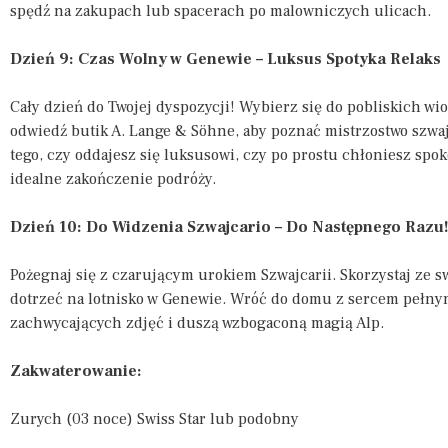
spędź na zakupach lub spacerach po malowniczych ulicach.
Dzień 9: Czas Wolny w Genewie – Luksus Spotyka Relaks
Cały dzień do Twojej dyspozycji! Wybierz się do pobliskich w
odwiedź butik A. Lange & Söhne, aby poznać mistrzostwo szwaj
tego, czy oddajesz się luksusowi, czy po prostu chłoniesz sp
idealne zakończenie podróży.
Dzień 10: Do Widzenia Szwajcario – Do Następnego Razu
Pożegnaj się z czarującym urokiem Szwajcarii. Skorzystaj ze s
dotrzeć na lotnisko w Genewie. Wróć do domu z sercem pełn
zachwycających zdjęć i duszą wzbogaconą magią Alp.
Zakwaterowanie:
Zurych (03 noce) Swiss Star lub podobny