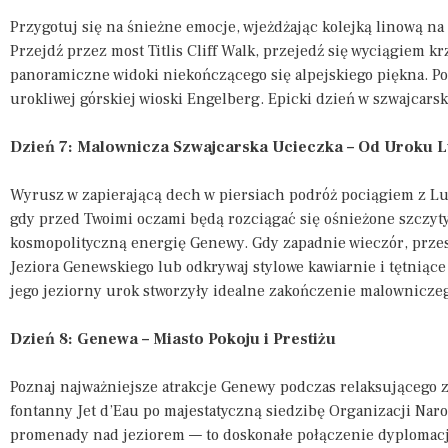
Przygotuj się na śnieżne emocje, wjeżdżając kolejką linową na 
Przejdź przez most Titlis Cliff Walk, przejedź się wyciągiem k
panoramiczne widoki niekończącego się alpejskiego piękna. Po
urokliwej górskiej wioski Engelberg. Epicki dzień w szwajcars
Dzień 7: Malownicza Szwajcarska Ucieczka – Od Uroku 
Wyrusz w zapierającą dech w piersiach podróż pociągiem z Lu
gdy przed Twoimi oczami będą rozciągać się ośnieżone szczyty 
kosmopolityczną energię Genewy. Gdy zapadnie wieczór, prze
Jeziora Genewskiego lub odkrywaj stylowe kawiarnie i tętniące 
jego jeziorny urok stworzyły idealne zakończenie malowniczeg
Dzień 8: Genewa – Miasto Pokoju i Prestiżu
Poznaj najważniejsze atrakcje Genewy podczas relaksującego z
fontanny Jet d’Eau po majestatyczną siedzibę Organizacji Na
promenady nad jeziorem — to doskonałe połączenie dyplomacji