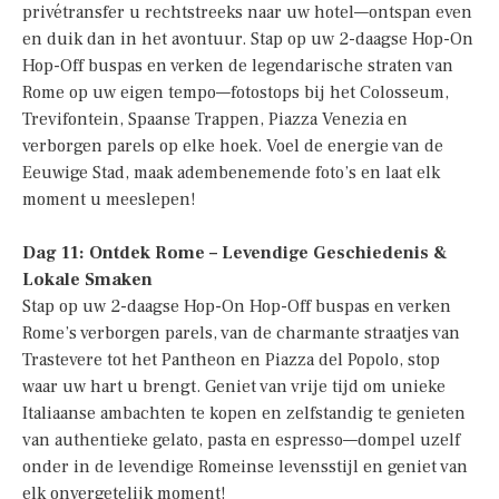
privétransfer u rechtstreeks naar uw hotel—ontspan even
en duik dan in het avontuur. Stap op uw 2-daagse Hop-On
Hop-Off buspas en verken de legendarische straten van
Rome op uw eigen tempo—fotostops bij het Colosseum,
Trevifontein, Spaanse Trappen, Piazza Venezia en
verborgen parels op elke hoek. Voel de energie van de
Eeuwige Stad, maak adembenemende foto’s en laat elk
moment u meeslepen!
Dag 11: Ontdek Rome – Levendige Geschiedenis &
Lokale Smaken
Stap op uw 2-daagse Hop-On Hop-Off buspas en verken
Rome’s verborgen parels, van de charmante straatjes van
Trastevere tot het Pantheon en Piazza del Popolo, stop
waar uw hart u brengt. Geniet van vrije tijd om unieke
Italiaanse ambachten te kopen en zelfstandig te genieten
van authentieke gelato, pasta en espresso—dompel uzelf
onder in de levendige Romeinse levensstijl en geniet van
elk onvergetelijk moment!