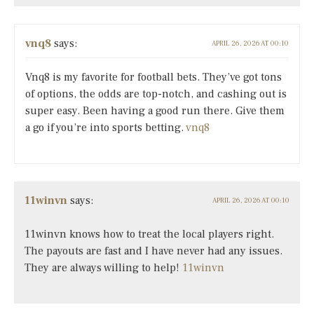
vnq8
says:
APRIL 26, 2026 AT 00:10
Vnq8 is my favorite for football bets. They’ve got tons
of options, the odds are top-notch, and cashing out is
super easy. Been having a good run there. Give them
a go if you’re into sports betting.
vnq8
11winvn
says:
APRIL 26, 2026 AT 00:10
11winvn knows how to treat the local players right.
The payouts are fast and I have never had any issues.
They are always willing to help!
11winvn