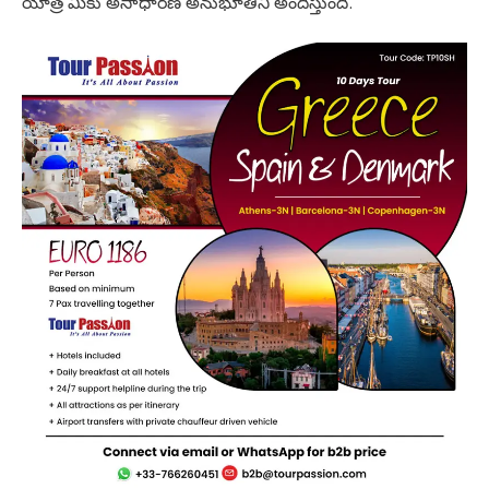
యాత్ర మీకు అసాధారణ అనుభూతిని అందిస్తుంది.