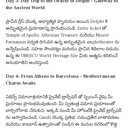
Day 3: Day Trip to the Oracle of Delphi – Gateway to
the Ancient World
ప్రాచీన గ్రీస్ యొక్క ఆధ్యాత్మిక హృదయం అయిన Delphi కి
అద్భుతమైన ప్రయాణాన్ని ప్రారంభించండి. Entry ticket తో,
Temple of Apollo, Athenian Treasury మరియు Mount
Parnassus పర్వత దిగువన ఉన్న అద్భుతమైన amphitheater ను
అన్వేషించండి. సహజ సౌందర్యం మరియు ప్రాచీన శిథిలాల నడుమ
ఉన్న ఈ UNESCO World Heritage Site మీకు ఆత్మను కదిలించే
అనుభూతిని అందిస్తుంది.
Day 4: From Athens to Barcelona – Mediterranean
Charm Awaits
ఏథెన్స్ విమానాశ్రయానికి ప్రైవేట్ ట్రాన్స్‌ఫర్ తో స్పెయిన్ వైపు మీ
ప్రయాణం ప్రారంభమవుతుంది. మీ స్వతంత్ర విమాన ప్రయాణంతో
బార్సిలోనాకు చేరుకుని, అక్కడి నుండి మీ హోటల్‌కి ప్రైవేట్ ట్రాన్స్‌ఫర్
ను ఆస్వాదించండి. Gaudí యొక్క ప్రతిభ, సముద్రతీర వాతావరణం
మరియు కాటలాన్ ఉత్సాహంతో నిండిన ఈ రంగుల నగరంలో కొత్త