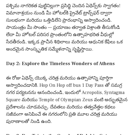
పశ్చిమ నాగరికత పుట్టినిల్లుగా ప్రసిద్ధి చెందిన ఏథెన్స్‌కు స్వాగతం!
విమానాశ్రయం నుండి మీ హోటల్‌కి ప్రైవేట్ ట్రాన్స్‌ఫర్ ద్వారా
సులభంగా మరియు ఒత్తిడిలేని ప్రారంభాన్ని ఆస్వాదించండి.
సాయంత్రం మీ సొంతం — ప్రయాణం తర్వాత విశ్రాంతి తీసుకోండి
లేదా మీ హోటల్ పరిసర ప్రాంతంలోని ఉత్సాహభరిత వీధుల్లో
సేదతీరండి, ఇక్కడ ప్రాచీన శిథిలాలు మరియు ఆధునిక కేఫేలు ఒక
అందమైన సాంస్కృతిక సమ్మేళనాన్ని సృష్టిస్తాయి.
Day 2: Explore the Timeless Wonders of Athens
ఈ రోజు ఏథెన్స్ యొక్క చరిత్ర మరియు ఉత్సాహాన్ని పూర్తిగా
ఆస్వాదించడానికి. Hop On Hop off bus 1 Day Pass తో సమగ్ర
నగర పర్యటనను ఆనందించండి, ఇందులో Acropolis, Syntagma
Square మరియు Temple of Olympian Zeus వంటి అద్భుతమైన
ప్రదేశాలను చూడవచ్చు. దేవతలు మరియు తత్వవేత్తల కథలు
సజీవంగా అనిపించే ఈ నగరంలోని ప్రతి మూల చరిత్ర మరియు
పురాణాలతో నిండి ఉంది.