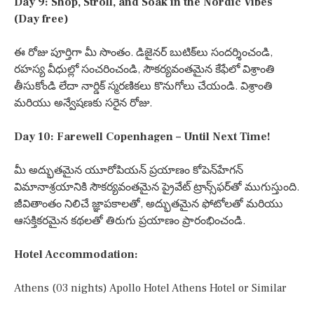
Day 9: Shop, Stroll, and Soak in the Nordic Vibes
(Day free)
ఈ రోజు పూర్తిగా మీ సొంతం. డిజైనర్ బుటిక్‌లు సందర్శించండి,
రహస్య వీధుల్లో సంచరించండి, సౌకర్యవంతమైన కేఫేలో విశ్రాంతి
తీసుకోండి లేదా నార్డిక్ స్మరణికలు కొనుగోలు చేయండి. విశ్రాంతి
మరియు అన్వేషణకు సరైన రోజు.
Day 10: Farewell Copenhagen – Until Next Time!
మీ అద్భుతమైన యూరోపియన్ ప్రయాణం కోపెన్‌హేగన్
విమానాశ్రయానికి సౌకర్యవంతమైన ప్రైవేట్ ట్రాన్స్‌ఫర్‌తో ముగుస్తుంది.
జీవితాంతం నిలిచే జ్ఞాపకాలతో, అద్భుతమైన ఫోటోలతో మరియు
ఆసక్తికరమైన కథలతో తిరుగు ప్రయాణం ప్రారంభించండి.
Hotel Accommodation:
Athens (03 nights) Apollo Hotel Athens Hotel or Similar