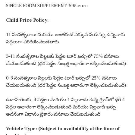
SINGLE ROOM SUPPLEMENT: 695 euro
Child Price Policy:
11 సంవత్సరాలు మరియు అంతకంటే ఎక్కువ వయస్సు ఉన్నవారు
పెద్దలుగా పరిగణించబడతారు.
3–11 సంవత్సరాల పిల్లలకు పెద్దల టూర్ ఖర్చులో 75% వసూలు
చేయబడుతుంది (ధర పెద్దల సంఖ్య ఆధారంగా లెక్కించబడుతుంది).
0–3 సంవత్సరాల పిల్లలకు పెద్దల టూర్ ఖర్చులో 25% వసూలు
చేయబడుతుంది (ధర పెద్దల సంఖ్య ఆధారంగా లెక్కించబడుతుంది).
ఉదాహరణకు, 4 పెద్దలు మరియు 1 పిల్లవాడు ఉన్న గ్రూప్‌లో ధర 4
పెద్దల ఆధారంగా లెక్కించబడుతుంది మరియు పిల్లవాడి ఖర్చు
అదనంగా విధానం ప్రకారం వసూలు చేయబడుతుంది.
Vehicle Type: (Subject to availability at the time of