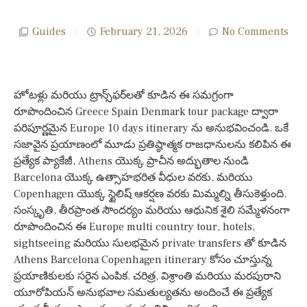
Guides
February 21, 2026
No Comments
హోటళ్లు మరియు ట్రాన్స్‌ఫర్‌లతో కూడిన ఈ సమగ్రంగా
రూపొందించిన Greece Spain Denmark tour package ద్వారా
పరిపూర్ణమైన Europe 10 days itinerary ను అనుభవించండి. ఒకే
సజావైన ప్రయాణంలో మూడు ప్రతిష్ఠాత్మక రాజధానులను కలిపిన ఈ
ప్రత్యేక ప్యాకేజీ, Athens యొక్క ప్రాచీన అద్భుతాల నుండి
Barcelona యొక్క ఉత్సాహభరిత వీధుల వరకు, మరియు
Copenhagen యొక్క స్టైలిష్ ఆకర్షణ వరకు మిమ్మల్ని తీసుకెళ్తుంది.
సంస్కృతి, తీరప్రాంత సౌందర్యం మరియు ఆధునిక శైలి సమ్మేళనంగా
రూపొందించిన ఈ Europe multi country tour, hotels,
sightseeing మరియు సులభమైన private transfers తో కూడిన
Athens Barcelona Copenhagen itinerary కోసం చూస్తున్న
ప్రయాణికులకు సరైన ఎంపిక. చరిత్ర, విశ్రాంతి మరియు మరపురాని
యూరోపియన్ అనుభవాల సమతుల్యతను అందించే ఈ ప్రత్యేక