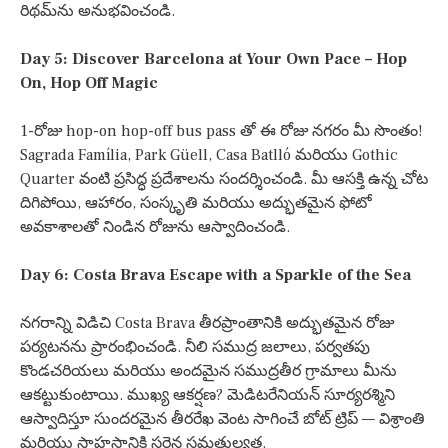
రిథమ్‌ను అనుభవించండి.
Day 5: Discover Barcelona at Your Own Pace – Hop
On, Hop Off Magic
1-రోజు hop-on hop-off bus pass తో ఈ రోజు నగరం మీ సొంతం!
Sagrada Família, Park Güell, Casa Batlló మరియు Gothic
Quarter వంటి ప్రసిద్ధ ప్రదేశాలను సందర్శించండి. మీ ఆసక్తి ఉన్న చోట
దిగిపోయి, ఆహారం, సంస్కృతి మరియు అద్భుతమైన ఫోటో
అవకాశాలతో నిండిన రోజును ఆస్వాదించండి.
Day 6: Costa Brava Escape with a Sparkle of the Sea
నగరాన్ని విడిచి Costa Brava తీరప్రాంతానికి అద్భుతమైన రోజు
పర్యటనను ప్రారంభించండి. నీలి సముద్ర జలాలు, పర్వతపు
కొండచరియలు మరియు అందమైన సముద్రతీర గ్రామాలు మీను
ఆకట్టుకుంటాయి. ముఖ్య ఆకర్షణ? మెడిటరేనియన్ సూర్యరశ్మిని
ఆస్వాదిస్తూ సుందరమైన తీరరేఖ వెంట సాగించే బోట్ ట్రిప్ — విశ్రాంతి
మరియు సాహసానికి సరైన సమతుల్యత.