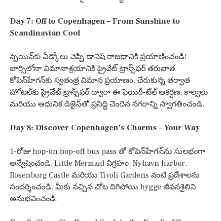
Day 7: Off to Copenhagen – From Sunshine to
Scandinavian Cool
స్పెయిన్‌కు వీడ్కోలు చెప్పి డానిష్ రాజధానికి ప్రయాణించండి!
బార్సిలోనా విమానాశ్రయానికి ప్రైవేట్ ట్రాన్స్‌ఫర్ తరువాత
కోపెన్‌హేగన్‌కు స్వతంత్ర విమాన ప్రయాణం. చేరుకున్న తర్వాత
హోటల్‌కు ప్రైవేట్ ట్రాన్స్‌ఫర్ ద్వారా ఈ ఫెయిరీ-టేల్ ఆకర్షణ, కాల్వలు
మరియు ఆధునిక డిజైన్‌తో ప్రసిద్ధి చెందిన నగరాన్ని స్వాగతించండి.
Day 8: Discover Copenhagen’s Charms – Your Way
1-రోజు hop-on hop-off bus pass తో కోపెన్‌హేగన్‌ను సులభంగా
అన్వేషించండి. Little Mermaid విగ్రహం, Nyhavn harbor,
Rosenborg Castle మరియు Tivoli Gardens వంటి ప్రదేశాలను
సందర్శించండి. మీకు నచ్చిన చోట దిగిపోయి hygge జీవనశైలిని
అనుభవించండి.