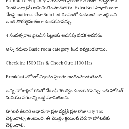
EU hotel occupancy నియమాల ప్రకారం ఒక గదిలో గరిష్టంగా 3
మంది మాత్రమే అనుమతించబడతారు. Extra Bed సాధారణంగా
నేలపై mattress లేదా Sofa bed రూపంలో ఉంటుంది, కాబట్టి అవి
అంత సౌకర్యవంతంగా ఉండకపోవచ్చు.
4 సంవత్సరాల పైబడిన పిల్లలకు అదనపు పడక అవసరం.
అన్ని గదులు Basic room category కింద ఇవ్వబడతాయి.
Check in: 1500 Hrs & Check Out: 1100 Hrs
Breakfast హోటల్ విధానం ప్రకారం అందించబడుతుంది.
అన్ని హోటళ్లలో గదిలో టీ/కాఫీ సౌకర్యం ఉండకపోవచ్చు; ఇది హోటల్
మరియు నగరాన్ని బట్టి మారుతుంది.
హోటల్ కేటగిరీ ఆధారంగా ప్రతి వ్యక్తికి ప్రతి రోజు City Tax
చెల్లించాల్సి ఉంటుంది, ఈ మొత్తం క్లయింట్ నేరుగా హోటల్‌కు
చెల్లించాలి.