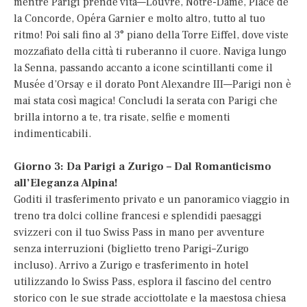
mentre Parigi prende vita—Louvre, Notre-Dame, Place de
la Concorde, Opéra Garnier e molto altro, tutto al tuo
ritmo! Poi sali fino al 3° piano della Torre Eiffel, dove viste
mozzafiato della città ti ruberanno il cuore. Naviga lungo
la Senna, passando accanto a icone scintillanti come il
Musée d’Orsay e il dorato Pont Alexandre III—Parigi non è
mai stata così magica! Concludi la serata con Parigi che
brilla intorno a te, tra risate, selfie e momenti
indimenticabili.
Giorno 3: Da Parigi a Zurigo – Dal Romanticismo
all’Eleganza Alpina!
Goditi il trasferimento privato e un panoramico viaggio in
treno tra dolci colline francesi e splendidi paesaggi
svizzeri con il tuo Swiss Pass in mano per avventure
senza interruzioni (biglietto treno Parigi–Zurigo
incluso). Arrivo a Zurigo e trasferimento in hotel
utilizzando lo Swiss Pass, esplora il fascino del centro
storico con le sue strade acciottolate e la maestosa chiesa